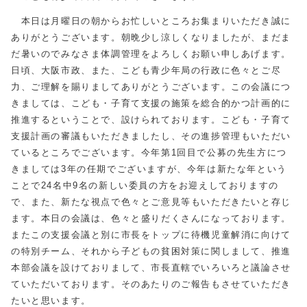
本日は月曜日の朝からお忙しいところお集まりいただき誠に
ありがとうございます。朝晩少し涼しくなりましたが、まだま
だ暑いのでみなさま体調管理をよろしくお願い申しあげます。
日頃、大阪市政、また、こども青少年局の行政に色々とご尽
力、ご理解を賜りましてありがとうございます。この会議につ
きましては、こども・子育て支援の施策を総合的かつ計画的に
推進するということで、設けられております。こども・子育て
支援計画の審議もいただきましたし、その進捗管理もいただい
ているところでございます。今年第1回目で公募の先生方につ
きましては3年の任期でございますが、今年は新たな年という
ことで24名中9名の新しい委員の方をお迎えしておりますの
で、また、新たな視点で色々とご意見等もいただきたいと存じ
ます。本日の会議は、色々と盛りだくさんになっております。
またこの支援会議と別に市長をトップに待機児童解消に向けて
の特別チーム、それから子どもの貧困対策に関しまして、推進
本部会議を設けておりまして、市長直轄でいろいろと議論させ
ていただいております。そのあたりのご報告もさせていただき
たいと思います。