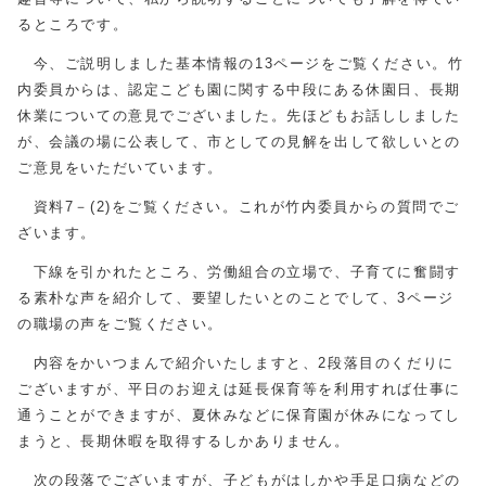
るところです。
今、ご説明しました基本情報の13ページをご覧ください。竹
内委員からは、認定こども園に関する中段にある休園日、長期
休業についての意見でございました。先ほどもお話ししました
が、会議の場に公表して、市としての見解を出して欲しいとの
ご意見をいただいています。
資料7－(2)をご覧ください。これが竹内委員からの質問でご
ざいます。
下線を引かれたところ、労働組合の立場で、子育てに奮闘す
る素朴な声を紹介して、要望したいとのことでして、3ページ
の職場の声をご覧ください。
内容をかいつまんで紹介いたしますと、2段落目のくだりに
ございますが、平日のお迎えは延長保育等を利用すれば仕事に
通うことができますが、夏休みなどに保育園が休みになってし
まうと、長期休暇を取得するしかありません。
次の段落でございますが、子どもがはしかや手足口病などの