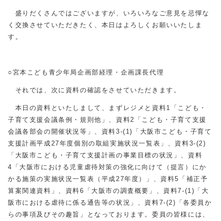
盛りだくさんではございますが、いろいろなご意見を忌憚な
く交換させていただきたく、本日はよろしくお願いいたしま
す。
○宮本こども青少年局企画部経理・企画課長代理
それでは、次に資料の確認をさせていただきます。
本日の資料といたしまして、まずレジメと資料1「こども・
子育て支援会議条例・規則他」、資料2「こども・子育て支援
会議各部会の開催状況等」、資料3-(1)「大阪市こども・子育て
支援計画平成27年度個別の取組実施状況一覧表」、資料3-(2)
「大阪市こども・子育て支援計画の事業目標の状況」、資料
4「大阪市における児童虐待対策の強化に向けて（提言）にか
かる施策の実施状況一覧表（平成27年度）」、資料5「補正予
算案関連資料」、資料6「大阪市の調査概要」、資料7-(1)「大
阪市における虐待に係る通告等の状況」、資料7-(2)「各委員か
らの事項及びその趣旨」となっております。委員の皆様には、