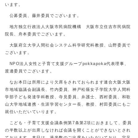
います。
公募委員、藤井委員でございます。
地方独立行政法人大阪市民病院機構 大阪市立住吉市民病院
院長、舟本委員でございます。
大阪府立大学人間社会システム科学研究科教授、山野委員で
ございます。
NPO法人女性と子育て支援グループpokkapoka代表理事、
渡邊委員でございます。
なお本日は所用により欠席をされておられます連合大阪大阪
市地域協議会副議長、竹内委員、神戸松蔭女子学院大学人間科
学部子ども発達学科教授、寺見委員、弁護士、西村委員、和歌
山大学地域連携・生涯学習センター長、教授、村田委員にもご
就任いただいていります。
こども・子育て支援会議条例第7条第2項におきまして、委員
の半数以上が出席しなければ会議を開くことができないとされ
ております。本日は、過半数のご出席をいただいており、定足