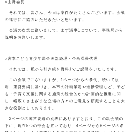
○山野会長
それでは、皆さん、今日は案件がたくさんございます。会議
の進行にご協力いただきたいと思います。
会議の次第に従いまして、まず議事1について、事務局から
説明をお願いします。
○宮本こども青少年局企画部経理・企画課長代理
それでは、私から引き続き資料1でご説明をいたします。
この会議でございますが、1ページからの条例、続いて規
則、運営要綱に基づき、本市の計画策定や進捗管理など、子ど
も・子育て支援に関する施策の総合的かつ計画的な推進に関
し、幅広くさまざまな立場の方々のご意見を頂戴することを大
きな役割としております。
3ページの運営要綱の別表にありますとおり、この親会議の
下に、現在5つの部会を置いており、4ページから6ページの名