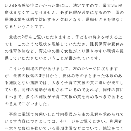
いわゆる感染症にかかった際には、法定ですので、最大3日程
度休まなくてはなりません。必ず休暇が必要になるので、園の
長期休業を休暇で対応すると欠勤となり、退職せざるを得なく
なるということです。
最後の2行をご覧いただきますと、子どもの将来を考える上
でも、このような現状を理解していただき、延長保育や夏休み
の保育体制など、育児中の働く女性がより働きやすい環境を提
供していただきたいということが書かれています。
こういう職場の声がありまして、左の2ページに戻ります
が、最後の段落の3行目から、夏休み等のまとまった休暇のあ
る施設とない施設では、大きく子育て支援の質に違いが発生し
ている。同様の補助が適用されているのであれば、同様の質に
すべきで、多くの施設が子育て支援の質を高めるべきであると
の意見でございました。
事前に電話でお伺いした竹内委員から市の見解を求められて
います内容につきましては、4ページをご覧ください。利用者
へ大きな負担を強いている長期休園などについて、施設をつく