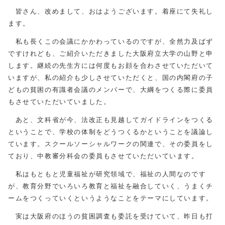
皆さん、改めまして、おはようございます。着座にて失礼し
ます。
私も長くこの会議にかかわっているのですが、全然力及ばず
ですけれども、ご紹介いただきました大阪府立大学の山野と申
します。継続の先生方には何度もお顔を合わさせていただいて
いますが、私の紹介も少しさせていただくと、国の内閣府の子
どもの貧困の有識者会議のメンバーで、大綱をつくる際に委員
もさせていただいていました。
あと、文科省が今、法改正も見越してガイドラインをつくる
ということで、学校の体制をどうつくるかということを議論し
ています。スクールソーシャルワークの関連で、その委員をし
ており、中教審分科会の委員もさせていただいています。
私はもともと児童福祉が研究領域で、福祉の人間なのです
が、教育分野でいろいろ教育と福祉を融合していく、うまくチ
ームをつくっていくというようなことをテーマにしています。
実は大阪府のほうの貧困調査も委託を受けていて、昨日も打