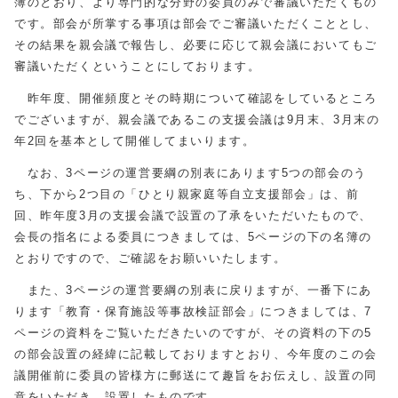
簿のとおり、より専門的な分野の委員のみで審議いただくもの
です。部会が所掌する事項は部会でご審議いただくこととし、
その結果を親会議で報告し、必要に応じて親会議においてもご
審議いただくということにしております。
昨年度、開催頻度とその時期について確認をしているところ
でございますが、親会議であるこの支援会議は9月末、3月末の
年2回を基本として開催してまいります。
なお、3ページの運営要綱の別表にあります5つの部会のう
ち、下から2つ目の「ひとり親家庭等自立支援部会」は、前
回、昨年度3月の支援会議で設置の了承をいただいたもので、
会長の指名による委員につきましては、5ページの下の名簿の
とおりですので、ご確認をお願いいたします。
また、3ページの運営要綱の別表に戻りますが、一番下にあ
ります「教育・保育施設等事故検証部会」につきましては、7
ページの資料をご覧いただきたいのですが、その資料の下の5
の部会設置の経緯に記載しておりますとおり、今年度のこの会
議開催前に委員の皆様方に郵送にて趣旨をお伝えし、設置の同
意をいただき、設置したものです。