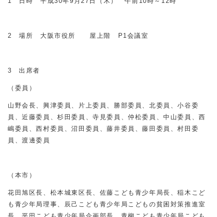
1 日時 平成30年9月27日（木） 午前10時～12時
2 場所 大阪市役所 屋上階 P1会議室
3 出席者
（委員）
山野会長、興津委員、片上委員、勝部委員、北委員、小谷委
員、近藤委員、杉田委員、寺見委員、仲松委員、中山委員、西
嶋委員、西村委員、沼田委員、藤井委員、藤田委員、村田委
員、渡邊委員
（本市）
花田旭区長、松本城東区長、佐藤こども青少年局長、稲木こど
も青少年局理事、辰己こども青少年局こどもの貧困対策推進室
長、平田こども青少年局企画部長、青柳こども青少年局こども