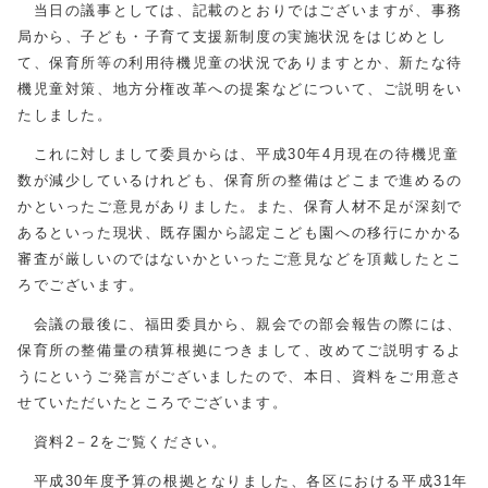
当日の議事としては、記載のとおりではございますが、事務
局から、子ども・子育て支援新制度の実施状況をはじめとし
て、保育所等の利用待機児童の状況でありますとか、新たな待
機児童対策、地方分権改革への提案などについて、ご説明をい
たしました。
これに対しまして委員からは、平成30年4月現在の待機児童
数が減少しているけれども、保育所の整備はどこまで進めるの
かといったご意見がありました。また、保育人材不足が深刻で
あるといった現状、既存園から認定こども園への移行にかかる
審査が厳しいのではないかといったご意見などを頂戴したとこ
ろでございます。
会議の最後に、福田委員から、親会での部会報告の際には、
保育所の整備量の積算根拠につきまして、改めてご説明するよ
うにというご発言がございましたので、本日、資料をご用意さ
せていただいたところでございます。
資料2－2をご覧ください。
平成30年度予算の根拠となりました、各区における平成31年