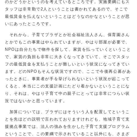
のかどうかというのを考えているところです。実施要綱にもス
タッフは非常勤で2人ということは書かれてあるので、そこで
最低賃金を払えないということはどうなのかなということが思
いにあったところです。
それから、子育てプラザとか社会福祉法人さん、保育園さん
とかでもこの事業はやられていますが、やはり部屋が必要で、
NPOは自分たちで物件を探して、家賃を払っていくということ
で、家賃の負担も非常に大きくなってきていて、そこでスタッ
フの最低賃金を支払うことが難しいという状況になってきてい
ます。どのNPOもそんな状況ですので、ここで今後再公募があ
ったときに、事業者が手を挙げられないという状況が起こって
くると、本当にこの支援計画にたどり着かないということにな
り、それは、やはり子育て中の親子にとっては非常につらい状
況ではないかと思っています。
加算については、プラザにはそういう人を配置してというこ
とを先ほどの説明で言われておりますけれども、地域子育て支
援拠点事業では、法人の強みを生かした子育て支援プログラム
ということで、この要綱で示されていること以外にも、さまざ