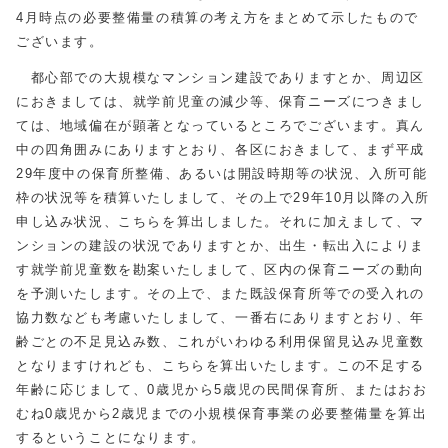
4月時点の必要整備量の積算の考え方をまとめて示したもので
ございます。
都心部での大規模なマンション建設でありますとか、周辺区
におきましては、就学前児童の減少等、保育ニーズにつきまし
ては、地域偏在が顕著となっているところでございます。真ん
中の四角囲みにありますとおり、各区におきまして、まず平成
29年度中の保育所整備、あるいは開設時期等の状況、入所可能
枠の状況等を積算いたしまして、その上で29年10月以降の入所
申し込み状況、こちらを算出しました。それに加えまして、マ
ンションの建設の状況でありますとか、出生・転出入によりま
す就学前児童数を勘案いたしまして、区内の保育ニーズの動向
を予測いたします。その上で、また既設保育所等での受入れの
協力数なども考慮いたしまして、一番右にありますとおり、年
齢ごとの不足見込み数、これがいわゆる利用保留見込み児童数
となりますけれども、こちらを算出いたします。この不足する
年齢に応じまして、0歳児から5歳児の民間保育所、またはおお
むね0歳児から2歳児までの小規模保育事業の必要整備量を算出
するということになります。