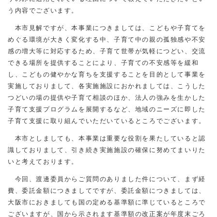
う内容でございます。
本市見解ですが、本事業につきましては、こどもや子育てを
めぐる環境が大きく変化する中、子育て中の親の孤独感や不安
感の増大等に対応するため、子育て世帯が気軽につどい、交流
できる場所を提供することにより、子育ての不安感等を緩和
し、こどもの健やかな育ちを支援することを目的として事業を
実施しておりまして、各実施施設におかれましては、こうした
つどいの場の提供や子育て相談のほか、法人の強みを生かした
子育て支援プログラムを展開するなど、地域のニーズに即した
子育て支援に取り組んでいただいているところでございます。
本市としましても、本事業は重要な役割を果たしていると認
識しておりまして、引き続き実施施設の確保に努めてまいりた
いと考えております。
今回、渡邊委員からご質問のありました件について、まず経
費、委託金額につきましてですが、委託金額につきましては、
大阪市におきましても国の定める基準額に準じているところで
ございますが、国から示されます基準額の改正案が年度末ごろ