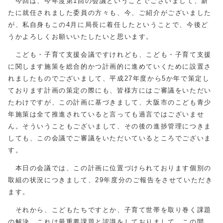
今回は、今年度第1回の会議ということでございまして、新
たに就任されました委員の方々も、今、ご紹介がございました
が、私自身もこの4月に局長に着任したということで、今後ど
うかよろしくお願いいたしたいと思います。
こども・子育て支援会議ですけれども、こども・子育て支援
に関します施策を総合的かつ計画的に進めていくために設置さ
れましたものでございまして、平成27年度から5か年で策定し
ております計画の策定の際にも、皆様方にはご審議をいただい
たわけですが、この計画に基づきまして、大阪市のこども青少
年施策は全て推進されていると言っても過言ではございませ
ん。そういうこともございまして、その後の進捗管理につきま
しても、この会議でご審議をいただいているところでございま
す。
本日の会議では、この計画に位置づけられております個別の
取組の状況につきまして、29年度分のご報告をさせていただき
ます。
それから、こどもたちですとか、子育て世帯を取り巻く課題
の解決、これは最重要課題と認識をしておりまして、この間、