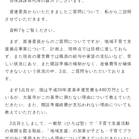
管理課課長代理の森川でございます。
渡邊委員からいただきましたご質問について、私からご説明
させていただきます。
資料7をご覧ください。
まず、渡邊委員からのご質問についてですが、地域子育て支
援拠点事業について、計画上、現時点では目標に達しておら
ず、また現在の運営費では職員の給与や家賃の支払いなど、苦
しい状況にあり、また開設準備の補助がなく、改修費等が確保
できないという状況の中、2点、ご質問をいただいておりま
す。
まず1点目が、国は平成30年度基本運営費を480万円として
いるが、大阪市がこの基準に満たない理由について教えていた
だきたい。また、開設準備経費が支払われない理由についても
教えていただきたい。
2点目としまして、一般型（ひろば型）で「子育て支援活動
の展開を図る取組」「地域支援」の加算が子ども・子育てプラ
ザのみに適用されている理由について教えていただきたいとい