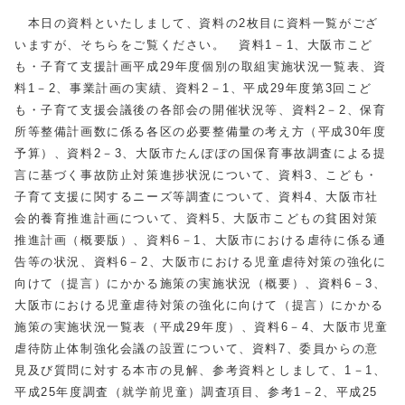
本日の資料といたしまして、資料の2枚目に資料一覧がござ
いますが、そちらをご覧ください。 資料1－1、大阪市こど
も・子育て支援計画平成29年度個別の取組実施状況一覧表、資
料1－2、事業計画の実績、資料2－1、平成29年度第3回こど
も・子育て支援会議後の各部会の開催状況等、資料2－2、保育
所等整備計画数に係る各区の必要整備量の考え方（平成30年度
予算）、資料2－3、大阪市たんぽぽの国保育事故調査による提
言に基づく事故防止対策進捗状況について、資料3、こども・
子育て支援に関するニーズ等調査について、資料4、大阪市社
会的養育推進計画について、資料5、大阪市こどもの貧困対策
推進計画（概要版）、資料6－1、大阪市における虐待に係る通
告等の状況、資料6－2、大阪市における児童虐待対策の強化に
向けて（提言）にかかる施策の実施状況（概要）、資料6－3、
大阪市における児童虐待対策の強化に向けて（提言）にかかる
施策の実施状況一覧表（平成29年度）、資料6－4、大阪市児童
虐待防止体制強化会議の設置について、資料7、委員からの意
見及び質問に対する本市の見解、参考資料としまして、1－1、
平成25年度調査（就学前児童）調査項目、参考1－2、平成25