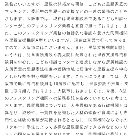
業務といいますが、里親の開拓から研修、こどもと里親家庭の
マッチング、委託中の里親への支援などの一連の業務のことを
さします。大阪市では、現在は児童相談所であるこども相談セ
ンターがこのフォスタリング業務を直営で担っております。ま
た、このフォスタリング業務の包括的な委託を受けた民間機関
を里親支援機関A型といいますが、現在は直営で行っておりま
すので、大阪市にはございません。また、里親支援機関B型と
いうのは、児童養護施設や乳児院に配置された里親支援専門相
談員を中心に、こども相談センターと連携しながら所属施設の
入所児童の里親委託推進や近隣地域に居住する里親支援を中心
とした役割を担う機関をいいます。こちらにつきましては、大
阪市で既に専門相談員を16施設に配置し、里親委託の推進・支
援に取り組んでおります。大阪市におきましては、今後、A型
のフォスタリング機関への業務委託を進めていきたいと考えて
おります。民間機関については、人事異動がある行政機関とは
異なり、継続性、一貫性を意識した人材の確保や育成により専
門性と経験の蓄積が期待されるとともに、民間機関ならではの
リクルート手法によって多様な里親開拓ができる点などのメリ
ットが国からも示されております。なお、民間機関に委託した