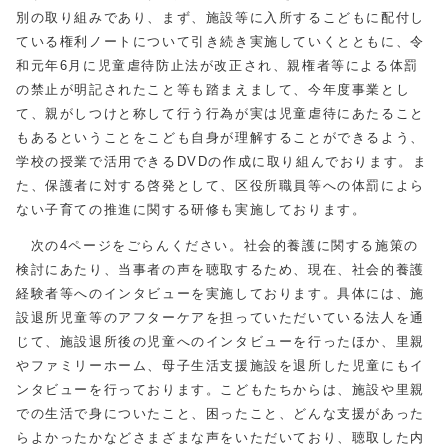
別の取り組みであり、まず、施設等に入所するこどもに配付し
ている権利ノートについて引き続き実施していくとともに、令
和元年6月に児童虐待防止法が改正され、親権者等による体罰
の禁止が明記されたこと等も踏まえまして、今年度事業とし
て、親がしつけと称して行う行為が実は児童虐待にあたること
もあるということをこども自身が理解することができるよう、
学校の授業で活用できるDVDの作成に取り組んでおります。ま
た、保護者に対する啓発として、区役所職員等への体罰によら
ない子育ての推進に関する研修も実施しております。
次の4ページをごらんください。社会的養護に関する施策の
検討にあたり、当事者の声を聴取するため、現在、社会的養護
経験者等へのインタビューを実施しております。具体には、施
設退所児童等のアフターケアを担っていただいている法人を通
じて、施設退所後の児童へのインタビューを行ったほか、里親
やファミリーホーム、母子生活支援施設を退所した児童にもイ
ンタビューを行っております。こどもたちからは、施設や里親
での生活で身についたこと、困ったこと、どんな支援があった
らよかったかなどさまざまな声をいただいており、聴取した内