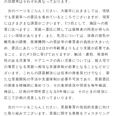
の目標率はそれぞれ異なっております。
次のページをごらんください。大阪市におきましては、現状
でも里親等への委託を進めているところでございますが、現実
にはさまざまな課題がございます。1つ目として、施設への措
置に比べますと、里親へ委託に関しては親権者の同意が得られ
にくい現状があります。また、乳児については、深夜の授乳や
離乳食の調整、医療機関への受診等の養育者の負担が大きいた
め、委託にあたってはほかの年齢層よりもより支援が必要であ
ること、また4つ目に挙げておりますが、触法・虞犯、発達特
性のある児童等、ケアニーズの高い児童については、個人宅で
の養育となる里親へ相当な支援体制が必要となることなどがご
ざいます。これらの課題解決には従来の推進策だけでなく、新
たな里親開拓の手法や支援体制が必要不可決であり、里親委託
の推進を積極的に進めつつ、その進捗状況や現状を毎年確認、
検証し、計画の中間年度となる5年後には、そのときの状況に
応じて計画の見直しも行ってまいります。
次のページをごらんください。里親養育の包括的支援に向け
た取り組みでございます。里親に関する業務をフォスタリング