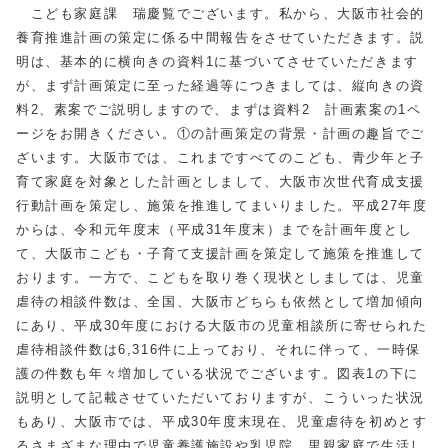
こども家庭課 瑞慶覧でございます。私から、大阪市社会的
養育推進計画の策定に係る中間報告をさせていただきます。説
明は、基本的に横向きの資料1に基づいてさせていただきます
が、まず計画策定に至った経過等につきましては、縦向きの資
料2、素案でご説明しますので、まずは資料2 計画素案の1ペ
ージをお開きください。①の計画策定の背景・計画の趣旨でご
ざいます。大阪市では、これまですべてのこども、青少年と子
育て家庭を対象とした計画としまして、大阪市次世代育成支援
行動計画を策定し、施策を推進してまいりました。平成27年度
からは、令和元年度末（平成31年度末）までを計画年度とし
て、大阪市こども・子育て支援計画を策定して施策を推進して
おります。一方で、こどもを取り巻く現状としましては、児童
虐待の相談件数は、全国、大阪市どちらも依然として増加傾向
にあり、平成30年度における大阪市の児童相談所に寄せられた
虐待相談件数は6,316件に上っており、それに伴って、一時保
護の件数も年々増加している状況でございます。図表1の下に
説明として記載させていただいておりますが、こういった状況
もあり、大阪市では、平成30年度末現在、児童虐待を初めとす
るさまざまな理由で児童養護施設や乳児院、里親家庭で生活し