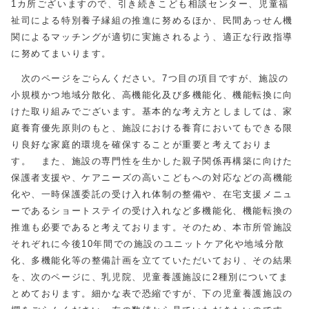
1カ所ございますので、引き続きこども相談センター、児童福
祉司による特別養子縁組の推進に努めるほか、民間あっせん機
関によるマッチングが適切に実施されるよう、適正な行政指導
に努めてまいります。
次のページをごらんください。7つ目の項目ですが、施設の
小規模かつ地域分散化、高機能化及び多機能化、機能転換に向
けた取り組みでございます。基本的な考え方としましては、家
庭養育優先原則のもと、施設における養育においてもできる限
り良好な家庭的環境を確保することが重要と考えておりま
す。 また、施設の専門性を生かした親子関係再構築に向けた
保護者支援や、ケアニーズの高いこどもへの対応などの高機能
化や、一時保護委託の受け入れ体制の整備や、在宅支援メニュ
ーであるショートステイの受け入れなど多機能化、機能転換の
推進も必要であると考えております。そのため、本市所管施設
それぞれに今後10年間での施設のユニットケア化や地域分散
化、多機能化等の整備計画を立てていただいており、その結果
を、次のページに、乳児院、児童養護施設に2種別についてま
とめております。細かな表で恐縮ですが、下の児童養護施設の