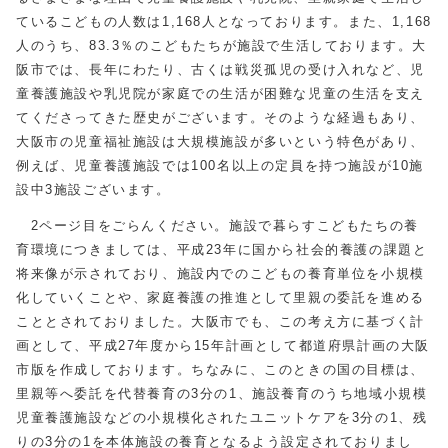
ているこどもの人数は1,168人となっております。また、1,168
人のうち、83.3％のこどもたちが施設で生活しております。大
阪市では、長年にわたり、古くは戦災孤児の受け入れなど、児
童養護施設や乳児院が家庭での生活が困難な児童の生活を支え
てくださってきた歴史がございます。そのような経過もあり、
大阪市の児童福祉施設は大規模施設が多いという特色があり、
例えば、児童養護施設では100名以上の定員を持つ施設が10施
設中3施設ございます。
2ページ目をごらんください。施設で暮らすこどもたちの養
育環境につきましては、平成23年に国から社会的養護の課題と
将来像が示されており、施設内でのこどもの養育単位を小規模
化していくことや、家庭養護の推進として里親の委託を進める
こととされておりました。大阪市でも、この考え方に基づく計
画として、平成27年度から15年計画として都道府県計画の大阪
市版を作成しております。ちなみに、このときの国の目標は、
里親等へ委託を代替養育の3分の1、施設養育のうち地域小規模
児童養護施設などの小規模化されたユニットケアを3分の1、残
りの3分の1を本体施設の養育となるよう設定されておりまし