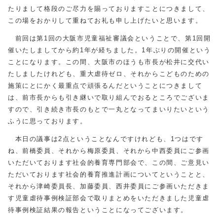
たりまして格段のご尽力を賜っておりますことにつきまして、
この場をおかりして重ねてお礼も申し上げたいと思います。
前回は第1回の大阪市児童福祉審議会ということで、第1回開
催いたしましてから約1年が経ちました。1年ぶりの開催という
ことになります。この間、大阪市のほうも市長が松井に交代い
たしましたけれども、重大虐待ゼロ、それからこどものための
施策にとにかく最重点で頑張るんだということにつきまして
は、前市長からも引き継いで取り組んでおるところでございま
すので、引き続き市長のもとで一丸となってまいりたいという
ふうに思っております。
本日の議事は2点ということなんですけれども、1つはです
ね、前橋委員、それから梅原委員、それから中西委員にご参画
いただいております社会的養育専門部会で、この間、ご意見い
ただいております社会的養育推進計画についてということと、
それから津崎委員長、加藤委員、西井委員にご参画いただきま
す児童虐待事例検証部会で取りまとめをいただきました児童虐
待事例検証結果の報告ということになってございます。