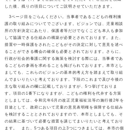
した後、残りの項目についてご説明させていただきます。
3ページ目をごらんください。当事者であるこどもの権利擁
護の取り組みについてでございます。ビジョンでは、児童相談
所の方針決定にあたり、保護者等だけでなくこども本人も参加
して協議できる仕組みの構築が必要とされております。また、
措置や一時保護をされたこどもがその決定に対して意見を述べ
ることができる機会の確保も必要とされております。さらに、
行政が社会的養護に関する施策を検討する際には、当事者であ
るこどもの参画を求めることも掲げられております。本市とし
ましても、これらのビジョンの基本的考え方を踏まえて取り組
んでまいりたいと考えております。下段のこれまで及び今後の
主な取り組みの欄に記載しておりますが、5つ挙げておりま
す。項目の1番下になりますが、こどもの権利を代弁する方策
としましては、令和元年6月の改正児童福祉法等の施行後2年を
目途として、政府において児童の意見表明権を保障する仕組み
を検討することとされておりますので、本市としましても、そ
の結果に基づいて必要な措置を講じてまいりたいと考えており
ます。 また、5つある項目の上3つにつきましては、本市の個