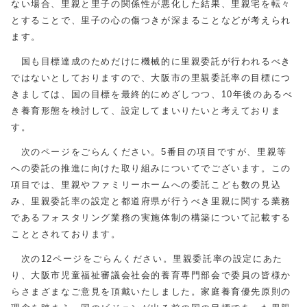
ない場合、里親と里子の関係性が悪化した結果、里親宅を転々
とすることで、里子の心の傷つきが深まることなどが考えられ
ます。
国も目標達成のためだけに機械的に里親委託が行われるべき
ではないとしておりますので、大阪市の里親委託率の目標につ
きましては、国の目標を最終的にめざしつつ、10年後のあるべ
き養育形態を検討して、設定してまいりたいと考えておりま
す。
次のページをごらんください。5番目の項目ですが、里親等
への委託の推進に向けた取り組みについてでございます。この
項目では、里親やファミリーホームへの委託こども数の見込
み、里親委託率の設定と都道府県が行うべき里親に関する業務
であるフォスタリング業務の実施体制の構築について記載する
こととされております。
次の12ページをごらんください。里親委託率の設定にあた
り、大阪市児童福祉審議会社会的養育専門部会で委員の皆様か
らさまざまなご意見を頂戴いたしました。家庭養育優先原則の