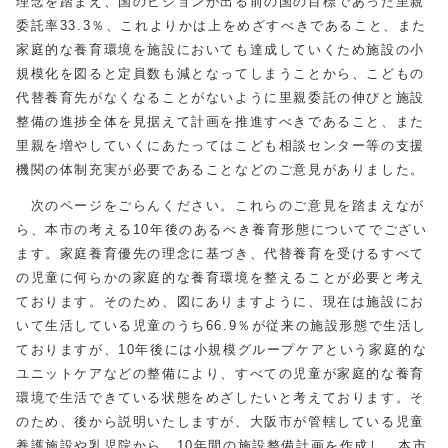
理念を踏まえ、国のビジョンが出る前の国の目標であった里親
委託率33.3％、これよりかは上をめざすべきであること、また
家庭的な養育環境を施設においても達成していくため施設の小
規模化を図ると定員数も減となってしまうことから、こどもの
代替養育先がなくなることがないように里親委託の伸びと施設
整備の進捗全体を見据えて計画を推進すべきであること、また
里親を増やしていくにあたってはこども相談センター等の支援
機関の体制充実が必要であることなどのご意見がありました。
次のページをごらんください。これらのご意見を踏まえなが
ら、本市の考える10年後のあるべき養育形態についてでござい
ます。家庭養育優先の理念に基づき、代替養育を受けるすべて
の児童に何らかの家庭的な養育環境を整えることが必要と考え
ております。そのため、図にありますように、現在は施設にお
いて生活している児童のうち66.9％が従来の施設形態で生活し
ておりますが、10年後には小規模グループケアという家庭的な
ユニットケアなどの整備により、すべての児童が家庭的な養育
環境で生活できている状態をめざしたいと考えております。そ
のため、後から説明いたしますが、大阪市が管轄している児童
養護施設や乳児院から、10年間の施設整備計画を作成し、本市