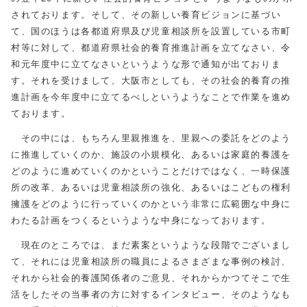
されております。そして、その新しい養育ビジョンに基づい
て、国のほうは各都道府県及び児童相談所を設置している市町
村等に対して、都道府県社会的養育推進計画を立てなさい、令
和元年度中に立てなさいというような形で通知が出ておりま
す。それを受けまして、大阪市としても、その社会的養育の推
進計画を今年度中に立てるべしというようなことで作業を進め
ております。
その中には、もちろん里親推進を、里親への委託をどのよう
に推進していくのか、施設の小規模化、あるいは家庭的養護を
どのように進めていくのかということだけではなく、一時保護
所の改革、あるいは児童相談所の強化、あるいはこどもの権利
擁護をどのように行っていくのかという非常に広範囲な中身に
わたる計画をつくるというような中身になっております。
現在のところでは、まだ素案というような段階でございまし
て、それには児童相談所の職員によるさまざまな事例の検討、
それから社会的養護関係者のご意見、それからかつてそこで生
活をしたその当事者の方に対するインタビュー、そのようなも