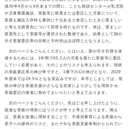
成30年4月から9月末までの間に、こども相談センターが乳児院
や児童養護施設、里親等に措置または委託した児童について、
里親も施設入所枠も量的に十分あると仮定したときに望ましい
と考える措置先について回答を得たものです。表は、望ましい
措置先として里親等が選択された数値であり、結果として国の
示す里親委託率の目標と方向性はほぼ同じとなりました。
次のページをごらんください。とはいえ、国が示す目標を達
成するためには、1年間で65.2人の児童を新たに里親等に委託
していく必要があり、そのことのリスクも考えられます。現状
の里親委託率の伸び率ですと、1番下のCの伸びとなり、2029
年度末では28.5％となる見込みですが、本市としましては、現
状の伸びを里親支援のさらなる充実により少しでも増加させ、
里親委託の推進に努めてまいりたいと考えております。
次のページをごらんください。先ほども申し上げたように、
急激な里親の増加にはリスクが伴うと考えております。例え
ば、里親を急激に増加することで、不適切養育による里親から
里子への虐待のリスク、また十分な里親支援体制がとられてい