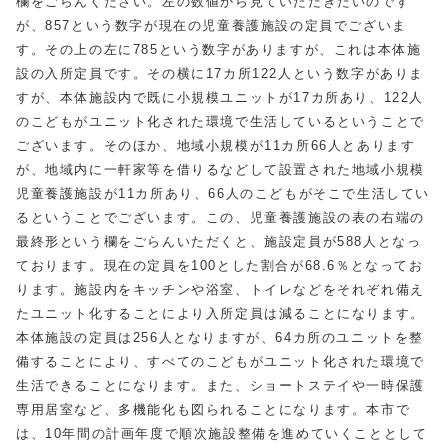
欄をごらんください。左の数値から見ていただきたいのです
が、857という数字が現在の児童養護施設の定員でございま
す。その上の左に785という数字がありますが、これは本体施
設の入所定員です。その横に17カ所122人という数字がありま
すが、本体施設内で既に小規模ユニットが17カ所あり、122人
のこどもがユニット化された環境で生活しているということで
ございます。そのほか、地域小規模が11カ所66人とあります
が、地域内に一軒家等を借りるなどして設置された地域小規模
児童養護施設が11カ所あり、66人のこどもがそこで生活してい
るということでございます。この、児童養護施設の表の右端の
最終形という欄をごらんいただくと、施設定員が588人となっ
ております。現在の定員を100とした割合が68.6％となってお
ります。施設内をキッチンや浴室、トイレなどをそれぞれ備え
たユニット化することにより入所定員は減ることになります。
本体施設の定員は256人となりますが、64カ所のユニットを整
備することにより、すべてのこどもがユニット化された環境で
生活できることになります。また、ショートステイや一時保護
専用居室など、多機能化も図られることになります。本市で
は、10年間の計画年度で順次施設整備を進めていくこととして