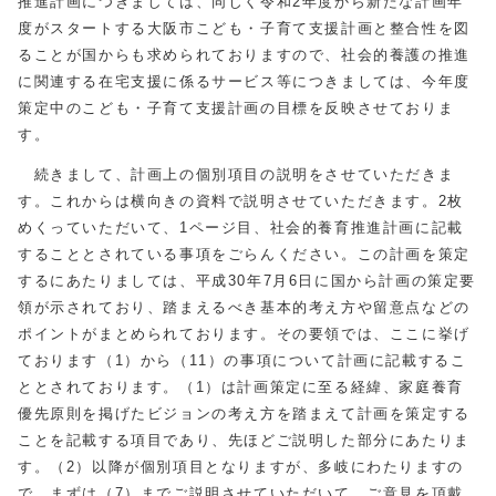
推進計画につきましては、同じく令和2年度から新たな計画年
度がスタートする大阪市こども・子育て支援計画と整合性を図
ることが国からも求められておりますので、社会的養護の推進
に関連する在宅支援に係るサービス等につきましては、今年度
策定中のこども・子育て支援計画の目標を反映させておりま
す。
続きまして、計画上の個別項目の説明をさせていただきま
す。これからは横向きの資料で説明させていただきます。2枚
めくっていただいて、1ページ目、社会的養育推進計画に記載
することとされている事項をごらんください。この計画を策定
するにあたりましては、平成30年7月6日に国から計画の策定要
領が示されており、踏まえるべき基本的考え方や留意点などの
ポイントがまとめられております。その要領では、ここに挙げ
ております（1）から（11）の事項について計画に記載するこ
ととされております。（1）は計画策定に至る経緯、家庭養育
優先原則を掲げたビジョンの考え方を踏まえて計画を策定する
ことを記載する項目であり、先ほどご説明した部分にあたりま
す。（2）以降が個別項目となりますが、多岐にわたりますの
で、まずは（7）までご説明させていただいて、ご意見を頂戴