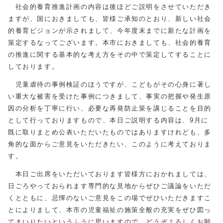
社会的養育推進計画の内容は後ほどご説明をさせていただき
ますが、国におきましても、皆様ご承知のとおり、新しい社会
的養育ビジョンが示されまして、今年度末までに新たな計画を
策定するなってございます。本市におきましても、社会的養育
の推進に関する基本的な考え方をその中で策定してすることに
しております。
児童虐待の事例検証のほうですが、こどもがその心身に著し
い重大な被害を受けた事例につきまして、事実の把握や発生原
因の分析を丁寧に行い、必要な再発防止策を講じることを目的
として行っておりますもので、本日ご説明する内容は、9月に
既に取りまとめ公表いただいたものではありますけれども、多
角的な面からご意見をいただきたい、このように考えておりま
す。
本日ご出席をいただいております皆様方におかれましては、
日ごろやっておられます専門的な見地からぜひご議論をいただ
くとともに、忌憚のないご意見をこの場でぜひいただきますこ
とによりまして、本市の児童福祉の施策全般の充実をぜひ図っ
てまいりたいというふうに思いますので、どうぞよろしくお願