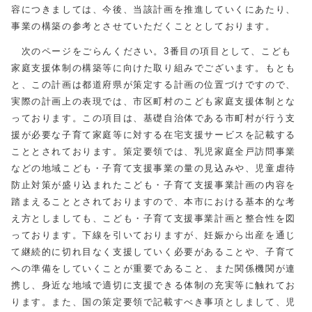
容につきましては、今後、当該計画を推進していくにあたり、
事業の構築の参考とさせていただくこととしております。
次のページをごらんください。3番目の項目として、こども
家庭支援体制の構築等に向けた取り組みでございます。もとも
と、この計画は都道府県が策定する計画の位置づけですので、
実際の計画上の表現では、市区町村のこども家庭支援体制とな
っております。この項目は、基礎自治体である市町村が行う支
援が必要な子育て家庭等に対する在宅支援サービスを記載する
こととされております。策定要領では、乳児家庭全戸訪問事業
などの地域こども・子育て支援事業の量の見込みや、児童虐待
防止対策が盛り込まれたこども・子育て支援事業計画の内容を
踏まえることとされておりますので、本市における基本的な考
え方としましても、こども・子育て支援事業計画と整合性を図
っております。下線を引いておりますが、妊娠から出産を通じ
て継続的に切れ目なく支援していく必要があることや、子育て
への準備をしていくことが重要であること、また関係機関が連
携し、身近な地域で適切に支援できる体制の充実等に触れてお
ります。また、国の策定要領で記載すべき事項としまして、児