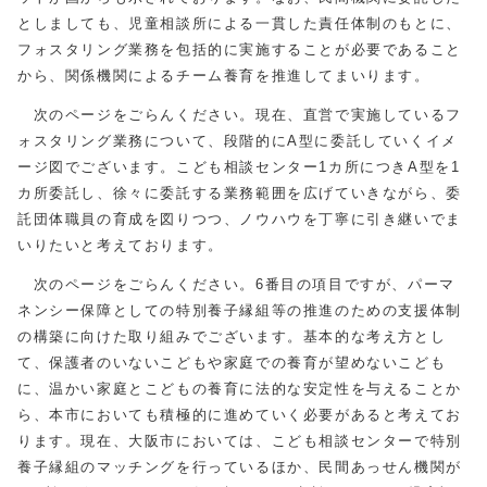
としましても、児童相談所による一貫した責任体制のもとに、
フォスタリング業務を包括的に実施することが必要であること
から、関係機関によるチーム養育を推進してまいります。
次のページをごらんください。現在、直営で実施しているフ
ォスタリング業務について、段階的にA型に委託していくイメ
ージ図でございます。こども相談センター1カ所につきA型を1
カ所委託し、徐々に委託する業務範囲を広げていきながら、委
託団体職員の育成を図りつつ、ノウハウを丁寧に引き継いでま
いりたいと考えております。
次のページをごらんください。6番目の項目ですが、パーマ
ネンシー保障としての特別養子縁組等の推進のための支援体制
の構築に向けた取り組みでございます。基本的な考え方とし
て、保護者のいないこどもや家庭での養育が望めないこども
に、温かい家庭とこどもの養育に法的な安定性を与えることか
ら、本市においても積極的に進めていく必要があると考えてお
ります。現在、大阪市においては、こども相談センターで特別
養子縁組のマッチングを行っているほか、民間あっせん機関が