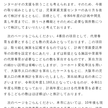
ンターがその支援を担うことも考えられます。そのため、今後
の取り組みとしましては、児童家庭支援センターのあり方を改
めて検討するとともに、目標として、令和6年度の計画中間見
直し年度までに、担うべき機能とそのために必要な箇所数につ
いて検討してまいりたいと考えております。
次のページをごらんください。4番目の項目として、代替養
育を必要とするこども数の見込みとなっております。この項目
は、取り組む施策を記載するものではなく、計画で里親委託率
等の目標を設定するにあたり、まずは前提となる施設や里親等
の代替養育が必要なこどもの数を算出するものです。算出方法
の細かい説明は省略いたしますが、コーホート変化率法を用い
て、大阪市人口の推計を算出したケースをもとに、大阪市の児
童人口の将来推計を算出いたしました。算出結果は右の表にご
ざいますが、令和元年度1,180人となっているものが、令和11
年度も同数となっており、計画年度における代替養育を必要と
するこどもの数はほぼ横ばいと推計しております。
次のページをごらんください。本市においては、10年後も現