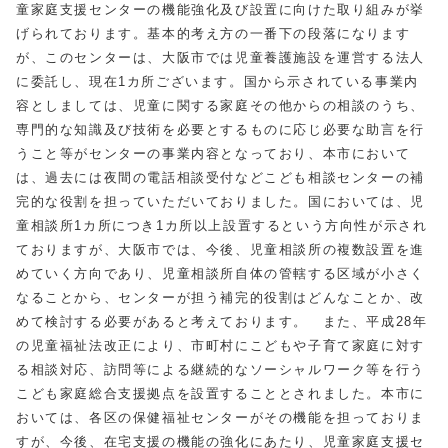
童家庭支援センターの機能強化及び設置に向けた取り組みが挙
げられております。基本的考え方の一番下の段落になります
が、このセンターは、大阪市では児童養護施設を運営する法人
に委託し、現在1カ所ございます。国から示されている事業内
容としましては、児童に関する家庭その他からの相談のうち、
専門的な知識及び技術を必要とするものに応じ必要な助言を行
うこと等がセンターの事業内容となっており、本市において
は、過去には夜間の電話相談受付などこども相談センターの補
完的な役割を担っていただいておりました。国においては、児
童相談所1カ所につき1カ所以上設置するという方向性が示され
ておりますが、大阪市では、今後、児童相談所の複数設置を進
めていく方向であり、児童相談所自体の管轄する区域が小さく
なることから、センターが担う補完的役割はどんなことか、改
めて検討する必要があると考えております。 また、平成28年
の児童福祉法改正により、市町村にこどもや子育て家庭に対す
る相談対応、訪問等による継続的なソーシャルワーク等を行う
こども家庭総合支援拠点を設置することとされました。本市に
おいては、各区の保健福祉センターがその機能を担っておりま
すが、今後、在宅支援の機能の強化にあたり、児童家庭支援セ