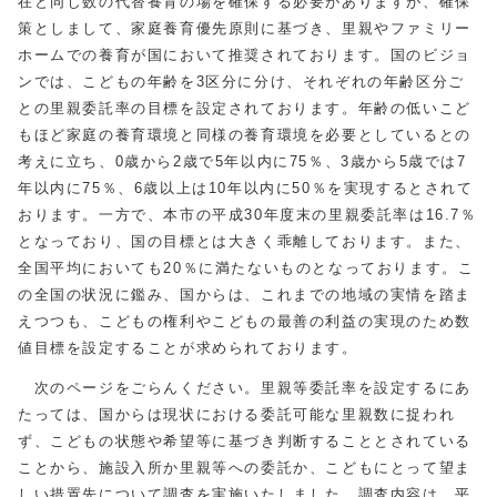
在と同じ数の代替養育の場を確保する必要がありますが、確保
策としまして、家庭養育優先原則に基づき、里親やファミリー
ホームでの養育が国において推奨されております。国のビジョ
ンでは、こどもの年齢を3区分に分け、それぞれの年齢区分ご
との里親委託率の目標を設定されております。年齢の低いこど
もほど家庭の養育環境と同様の養育環境を必要としているとの
考えに立ち、0歳から2歳で5年以内に75％、3歳から5歳では7
年以内に75％、6歳以上は10年以内に50％を実現するとされて
おります。一方で、本市の平成30年度末の里親委託率は16.7％
となっており、国の目標とは大きく乖離しております。また、
全国平均においても20％に満たないものとなっております。こ
の全国の状況に鑑み、国からは、これまでの地域の実情を踏ま
えつつも、こどもの権利やこどもの最善の利益の実現のため数
値目標を設定することが求められております。
次のページをごらんください。里親等委託率を設定するにあ
たっては、国からは現状における委託可能な里親数に捉われ
ず、こどもの状態や希望等に基づき判断することとされている
ことから、施設入所か里親等への委託か、こどもにとって望ま
しい措置先について調査を実施いたしました。調査内容は、平