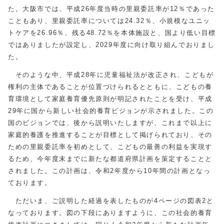
た。大阪市では、平成26年度当時の里親委託率が12％であった
こともあり、里親委託率については24.32％、小規模なユニッ
トケアを26.96％、残る48.72％を本体施設と、国より低い目標
ではありましたが設定し、2029年度に向け取り組んでおりまし
た。
そのような中、平成28年に児童福祉法が改正され、こどもが
権利の主体であることが位置づけられるとともに、こどもの養
育環境として家庭養育優先原則が明記されたことを受け、平成
29年に国から新しい社会的養育ビジョンが示されました。この
国のビジョンでは、後から説明いたしますが、これまで以上に
家庭的養護を推進することが目標として掲げられており、その
ための里親委託率を初めとして、こどもの最善の利益を実現す
るため、今年度末までに新たな都道府県計画を策定することと
されました。この計画は、令和2年度から10年間の計画となっ
ております。
ただいま、ご説明した経過を表したものが4ページの図表2と
なっております。図の下段にありますように、この社会的養育