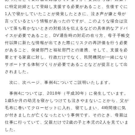
に特定妊婦として登録し支援する必要があること、生後すぐに
1人で寝かしていたことが発覚したときに、泣き声が嫌と母が
言っているという情報があったのですが、このような場合は泣
いて落ち着かないときの対処法を伝えるなどの具体的なアドバ
イスが必要であること、DV通告時の対応の在り方、母子手帳交
付以降に新たな情報が出てきた際にリスクの再評価を行う必要
があること、保健部門と福祉部門との連携、そして、支援を必
要とする家庭に対し、行政だけでなく、民間機関が一緒になり
サポートする体制づくりが必要であることなどが提言として出
されました。
次に、次ページ、事例4についてご説明いたします。
事例4については、2018年（平成30年）に発生しています。
1歳5か月の幼児を寝かしつけても泣きやまないことから、父が
毛布に巻いてクローゼットに入れ、寝てしまい、4時間後に気
が付きましたが亡くなったという事例です。そのとき、母親は
仕事に行っていて、父親だけで2歳の子と本児の2人を見ていま
した。