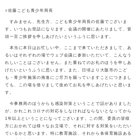
○佐藤こども青少年局長
すみません、先生方、こども青少年局長の佐藤でございま
す。いつもお世話になります。会議の開催にあたりまして、冒
頭一言ご挨拶を申しあげたいというふうに思います。
本当に本日はお忙しい中、ここまで来ていただきまして、あ
るいはそれぞれの場でウェブ会議に参加いただいて、こんなう
れしいことはございません。また重ねてのお礼のほうを申しあ
げたいというふうに思います。また、日頃より大阪市のこど
も・青少年施策の推進にご尽力を賜っていますことにつきまし
ても、この場を借りまして改めてお礼を申しあげたいと思いま
す。
今事務局のほうからも感染対策ということで話がありました
が、かれこれコロナの対応をしなければならないとなってから
1年以上ということになってございます。この間、委員の皆様
方におかれては様々なお立場で、それに対する対策をいただい
ているかと思います。特に教育施設、それから各保育施設ある