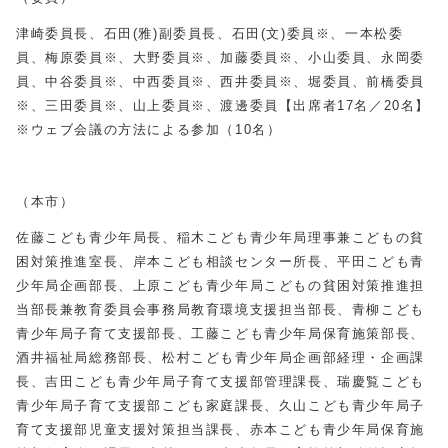
津崎委員長、石田(雅)副委員長、石田(文)委員※、一本松委
員、梅原委員※、大野委員※、加藤委員※、小山委員、永岡委
員、中谷委員※、中西委員※、西井委員※、堀委員、前橋委員
※、三田委員※、山上委員※、渡邊委員【出席者17名／20名】
※ウェブ会議の方法による参加（10名）
（本市）
佐藤こども青少年局長、稲木こども青少年局理事兼こどもの貧
困対策推進室長、岸本こども相談センター所長、平田こども青
少年局企画部長、上原こども青少年局こどもの貧困対策推進担
当部長兼教育委員会事務局教育環境支援担当部長、青柳こども
青少年局子育て支援部長、工藤こども青少年局保育施策部長、
酒井福祉局総務部長、松村こども青少年局企画部経理・企画課
長、吉田こども青少年局子育て支援部管理課長、瑞慶覧こども
青少年局子育て支援部こども家庭課長、久山こども青少年局子
育て支援部児童支援対策担当課長、赤本こども青少年局保育施