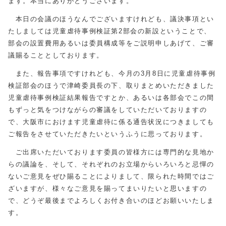
ます。本当にありがとうございます。
本日の会議のほうなんでございますけれども、議決事項とい
たしましては児童虐待事例検証第2部会の新設ということで、
部会の設置費用あるいは委員構成等をご説明申しあげて、ご審
議賜ることとしております。
また、報告事項ですけれども、今月の3月8日に児童虐待事例
検証部会のほうで津崎委員長の下、取りまとめいただきました
児童虐待事例検証結果報告ですとか、あるいは各部会でこの間
もずっと気をつけながらの審議をしていただいておりますの
で、大阪市におけます児童虐待に係る通告状況につきましても
ご報告をさせていただきたいというふうに思っております。
ご出席いただいております委員の皆様方には専門的な見地か
らの議論を、そして、それぞれのお立場からいろいろと忌憚の
ないご意見をぜひ賜ることによりまして、限られた時間ではご
ざいますが、様々なご意見を賜ってまいりたいと思いますの
で、どうぞ最後までよろしくお付き合いのほどお願いいたしま
す。