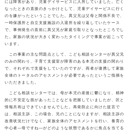
には障害があり、児童デイサービスに入所していました。亡く
なったときの直接のきっかけとして、児童デイサービスに行く
のを嫌がったということでした。異父兄は父母と関係不良で、
一時保護所と自立支援施設の入退所を繰り返していたケース
で、事例発生の直前に異父兄が家庭引取りとなったところでし
た。家族の状況が大きく変わったタイミングで事案が起こって
います。
この事案の主な問題点として、こども相談センターが異父兄
のみの関わり、子育て支援室が障害のある本児の支援の関わり
で、それぞれで支援をしていたのですが、両者が連携して家族
全体のトータルのアセスメントが必要であったというご指摘を
いただきました。
こども相談センターでは、母が本児の産後に鬱になり、精神
的に不安定な面があったことなどを把握していましたが、区と
情報共有はできていませんでした。再発防止に向けた提言で
は、相談主訴、この場合、兄のことになりますが、相談主訴の
改善状況だけでなく、家族全体のアセスメントを行い、養育の
中心者―母ですね―がどのような状態であるかに焦点を当てる