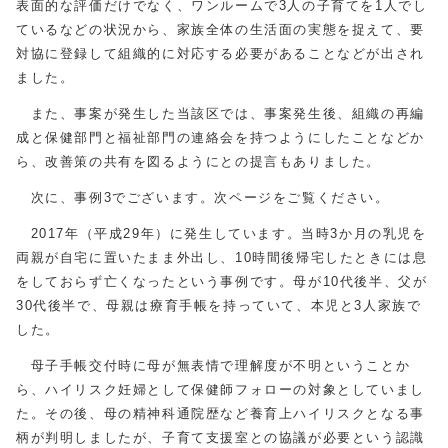
表面的な評価だけでなく、ワンルームで3人の子育てを1人でし
ているなどの状況から、家族全体の生活面の実態を捉えて、要
対協に登録して組織的に対応する必要があることなどが出され
ました。
また、事案が発生した当該区では、事案発生後、組織の再編
成と保健部門と福祉部門の連絡会を持つようにしたことなどか
ら、改善策の共有を図るようにとの提言もありました。
次に、事例3でございます。次ページをご覧ください。
2017年（平成29年）に発生しています。当時3か月の乳児を
両親が自宅に置いたまま外出し、10時間後帰宅したときには息
をしておらず亡くなったという事例です。母が10代後半、父が
30代後半で、母親は療育手帳を持っていて、本児と3人家族で
した。
母子手帳交付時に母が無表情で理解度が不明ということか
ら、ハイリスク妊婦として保健師フォローの対象としていまし
た。その後、母の精神科通院歴など養育上ハイリスクとなる事
柄が判明しましたが、子育て支援室との協議が必要という認識