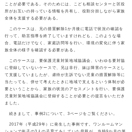
ことが必要である。そのためには、こども相談センターと区役
所がお互いの持っている情報を共有し、役割分担しながら家族
全体を支援する必要がある。
このケースは、兄の措置解除1か月後に電話で状況の確認を
行って、助言指導を終了していますけれども、このような場
合、電話だけでなく、家庭訪問等を行い、環境の変化に伴う家
族全体の様子を確認する必要がある。
このケースは、要保護児童対策地域協議会、いわゆる要対協
に登録していないケースで、兄は非行、妹は障害のケースとし
て支援していましたが、虐待が主訴でない児童の措置解除等に
当たっても、併せて考えたときに地域で支えるという体制が必
要ということから、家族の状況のアセスメントを行い、要保護
児童対策地域協議会に登録することが必要との提言をいただき
ました。
続きまして、事例2について、3ページをご覧ください。
2017年（平成29年）に発生した事例です。ワンルームマン
ションで年子の3人の子育てをしていた母親が、当時9か月の第