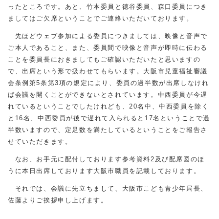
ったところです。あと、竹本委員と徳谷委員、森口委員につき
ましてはご欠席ということでご連絡いただいております。
先ほどウェブ参加による委員につきましては、映像と音声で
ご本人であること、また、委員間で映像と音声が即時に伝わる
ことを委員長におきましてもご確認いただいたと思いますの
で、出席という形で扱わせてもらいます。大阪市児童福祉審議
会条例第5条第3項の規定により、委員の過半数が出席しなけれ
ば会議を開くことができないとされています。中西委員が今遅
れているということでしたけれども、20名中、中西委員を除く
と16名、中西委員が後で遅れて入られると17名ということで過
半数いますので、定足数を満たしているということをご報告さ
せていただきます。
なお、お手元に配付しております参考資料2及び配席図のほ
うに本日出席しております大阪市職員を記載しております。
それでは、会議に先立ちまして、大阪市こども青少年局長、
佐藤よりご挨拶申し上げます。