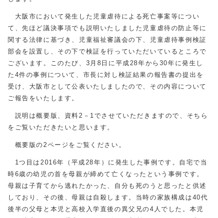
大阪市において発生した児童虐待による死亡事案等につい
て、先ほど議決事項でも説明いたしました児童虐待の防止等に
関する法律に基づき、児童福祉審議会の下、児童虐待事例検証
部会を設置し、その下で検証を行っていただいているところで
ございます。このたび、3月8日に平成28年から30年に発生し
た4件の事例について、市長に対し検証結果の報告書の提出を
受け、大阪市として公表いたしましたので、その内容について
ご報告をいたします。
説明は概要版、資料2－1でさせていただきますので、そちら
をご覧いただきたいと思います。
概要版の2ページをご覧ください。
1つ目は2016年（平成28年）に発生した事例です。自宅で当
時6歳の幼児の首を母親が締めて亡くなったという事例です。
母親は子育てから逃れたかった、自分も死のうと思ったと供述
しており、その後、母親は自殺します。当時の家族構成は40代
後半の父母と本児と高校入学直後の異父兄の4人でした。本児