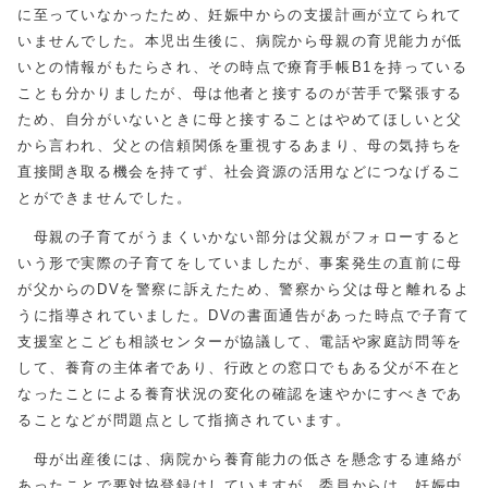
に至っていなかったため、妊娠中からの支援計画が立てられて
いませんでした。本児出生後に、病院から母親の育児能力が低
いとの情報がもたらされ、その時点で療育手帳B1を持っている
ことも分かりましたが、母は他者と接するのが苦手で緊張する
ため、自分がいないときに母と接することはやめてほしいと父
から言われ、父との信頼関係を重視するあまり、母の気持ちを
直接聞き取る機会を持てず、社会資源の活用などにつなげるこ
とができませんでした。
母親の子育てがうまくいかない部分は父親がフォローすると
いう形で実際の子育てをしていましたが、事案発生の直前に母
が父からのDVを警察に訴えたため、警察から父は母と離れるよ
うに指導されていました。DVの書面通告があった時点で子育て
支援室とこども相談センターが協議して、電話や家庭訪問等を
して、養育の主体者であり、行政との窓口でもある父が不在と
なったことによる養育状況の変化の確認を速やかにすべきであ
ることなどが問題点として指摘されています。
母が出産後には、病院から養育能力の低さを懸念する連絡が
あったことで要対協登録はしていますが、委員からは、妊娠中