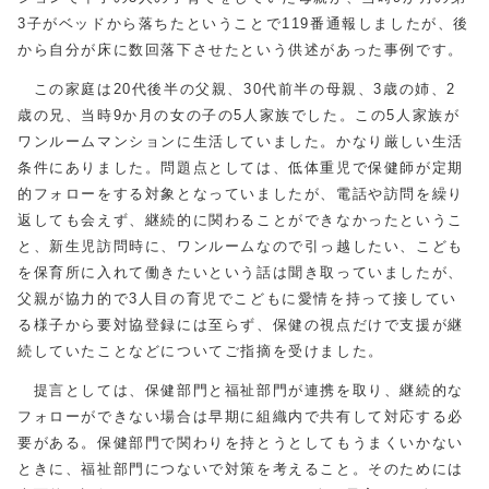
3子がベッドから落ちたということで119番通報しましたが、後
から自分が床に数回落下させたという供述があった事例です。
この家庭は20代後半の父親、30代前半の母親、3歳の姉、2
歳の兄、当時9か月の女の子の5人家族でした。この5人家族が
ワンルームマンションに生活していました。かなり厳しい生活
条件にありました。問題点としては、低体重児で保健師が定期
的フォローをする対象となっていましたが、電話や訪問を繰り
返しても会えず、継続的に関わることができなかったというこ
と、新生児訪問時に、ワンルームなので引っ越したい、こども
を保育所に入れて働きたいという話は聞き取っていましたが、
父親が協力的で3人目の育児でこどもに愛情を持って接してい
る様子から要対協登録には至らず、保健の視点だけで支援が継
続していたことなどについてご指摘を受けました。
提言としては、保健部門と福祉部門が連携を取り、継続的な
フォローができない場合は早期に組織内で共有して対応する必
要がある。保健部門で関わりを持とうとしてもうまくいかない
ときに、福祉部門につないで対策を考えること。そのためには