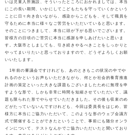
いは児童入所施設、そういったところにおかれましては、本当
にこの長い期間、いかにしてこどもたちを守っていくかという
ことに日々向き合いながら、感染からこどもを、そして職員を
守るために本当に様々なご苦労をいただいていると思います。
そのことにつきまして、本当に頭が下がる思いでございます。
皆様方の日頃のご苦労に本当に感謝を申しあげたいと思いま
す。大阪市としましても、引き続きやるべきことをしっかりと
やってまいりたいと思っておりますので、どうぞよろしくお願
いいたします。
1年前の審議会ですけれども、あのときもこの状況の中でや
れるのかというお声もいただきながら、何とか社会的養育推進
計画の策定といった大きな課題もございましたために無理を申
すような形で、しかも非常に時間を短縮させていただいて、議
題も限られた形でやらせていただきました。その後も収束のめ
どがたっていないんですけれども、今回は委員長をはじめ、皆
様方に本当にご協力いただいて、このような形のウェブ会議方
式で開催することができたということで、事前にも随分オンラ
インについて、テストなんかでご協力いただいたと聞いており