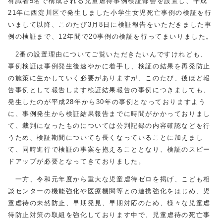
有識者5名で構成される児童虐待事例検証部会を設置し、平成
21年に西淀川区で発生しました小学生女児死亡事例の検証を行
いまして以降、このたび3月8日に検証報告をいただきました事
例の検証まで、12年間で20事例の検証を行ってまいりました。
2番の設置理由についてご覧いただきたいんですけれども、
事例検証は事例発生後速やかに着手し、検証の結果を再発防止
の施策に生かしていく必要がありますが、このたび、後ほど報
告事例として報告します検証結果報告の事例につきましても、
発生したのが平成28年から30年の事例となっておりますよう
に、事例発生から検証結果報告までに時間がかかっておりまし
て、裁判になったものについては公判記録の内容確認などを行
うため、検証期間についても長くなっていることに加えまし
て、同時進行で検証の事案を抱えることとなり、検証のスピー
ドアップが必要となってきておりました。
一方、令和元年度から重大な児童虐待ゼロを掲げ、こども相
談センターの機能強化や医療機関等との連携強化をはじめ、児
童虐待の未然防止、早期発見、早期対応のため、様々な児童虐
待防止対策の取組を強化しております中で、児童虐待の死亡事