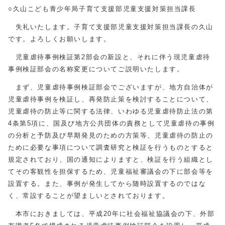
○久山こども青少年局子育て支援部児童支援対策担当課長
失礼いたします。子育て支援部児童支援対策担当課長の久山
です。よろしくお願いします。
児童虐待事例検証第2部会の新設と、それに伴う現児童虐待
事例検証部会の名称変更についてご説明いたします。
まず、児童虐待事例検証部会でございますが、地方自治体が
児童虐待事例を検証し、再発防止策を検討することについて、
児童虐待の防止等に関する法律、いわゆる児童虐待防止法の第
4条第5項に、国及び地方公共団体の責務として児童虐待の事例
の分析と予防及び早期発見のための方策等、児童虐待の防止の
ために必要な事項について調査研究と検証を行うものとすると
規定されており、国の通知によりますと、検証を行う組織とし
てその客観性を担保するため、児童福祉審議会の下に部会等を
設置する。また、事例が発生してから随時設置するのではな
く、常設することが望ましいとされております。
本市におきましては、平成20年に社会福祉協議会の下、外部