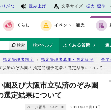
ふりがな
読み上げ
文字サイズ
拡大
標準
くらし
イベント・観光
よくある質問
選
検索
検索ヘルプ
指定管理者制度
指定管理者募集・選定状況
全て
立弘済のぞみ園の指定管理予定者の選定結果について
い園及び大阪市立弘済のぞみ園
の選定結果について
ページ番号：542990
2021年12月13日