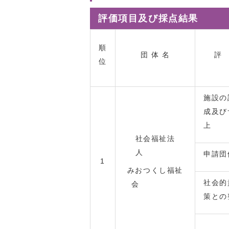
評価項目及び採点結果
順
団 体 名
評
位
施設の
成及び
上
社会福祉法
人
申請団
1
みおつくし福祉
社会的
会
策との