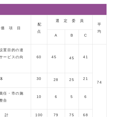
選 定 委 員
配
平
 価 項 目
点
均
A
B
C
設置目的の達
サービスの向
60
45
41
45
体
30
21
28
25
74
責任・市の施
10
6
5
6
整合
計
100
79
75
68