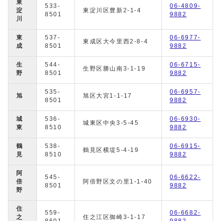
東
533-
06-4809-
淀
東淀川区豊新2-1-4
8501
9882
川
東
537-
06-6977-
東成区大今里西2-8-4
成
8501
9882
生
544-
06-6715-
生野区勝山南3-1-19
野
8501
9882
535-
06-6957-
旭
旭区大宮1-1-17
8501
9882
城
536-
06-6930-
城東区中央3-5-45
東
8510
9882
鶴
538-
06-6915-
鶴見区横堤5-4-19
見
8510
9882
阿
545-
06-6622-
倍
阿倍野区文の里1-1-40
8501
9882
野
住
559-
06-6682-
之
住之江区御崎3-1-17