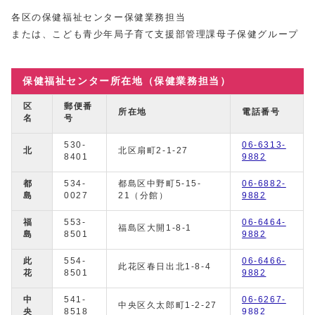
各区の保健福祉センター保健業務担当
または、こども青少年局子育て支援部管理課母子保健グループ
保健福祉センター所在地（保健業務担当）
区
郵便番
所在地
電話番号
名
号
530-
06-6313-
北
北区扇町2-1-27
8401
9882
都
534-
都島区中野町5-15-
06-6882-
島
0027
21（分館）
9882
福
553-
06-6464-
福島区大開1-8-1
島
8501
9882
此
554-
06-6466-
此花区春日出北1-8-4
花
8501
9882
中
541-
06-6267-
中央区久太郎町1-2-27
央
8518
9882