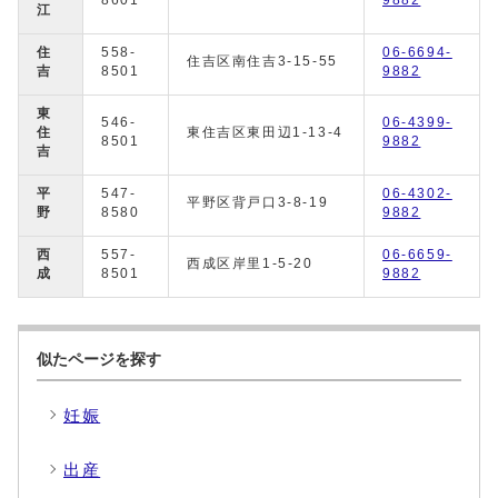
8601
9882
江
住
558-
06-6694-
住吉区南住吉3-15-55
吉
8501
9882
東
546-
06-4399-
住
東住吉区東田辺1-13-4
8501
9882
吉
平
547-
06-4302-
平野区背戸口3-8-19
野
8580
9882
西
557-
06-6659-
西成区岸里1-5-20
成
8501
9882
似たページを探す
妊娠
出産