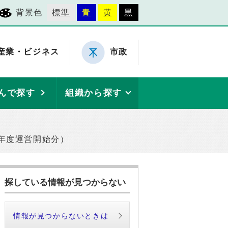
背景色
標準
青
黄
黒
産業・ビジネス
市政
んで探す
組織から探す
年度運営開始分）
探している情報が見つからない
情報が見つからないときは