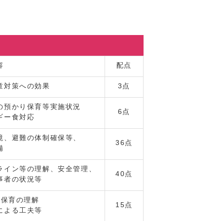
容
配点
童対策への効果
3点
の預かり保育等実施状況
6点
ギー食対応
境、避難の体制確保等、
36点
備
ライン等の理解、安全管理、
40点
事者の状況等
児保育の理解
15点
による工夫等