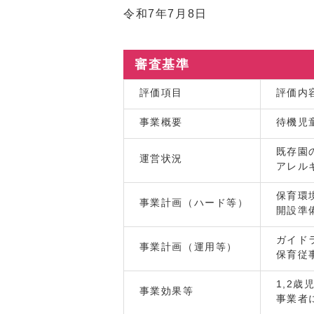
令和7年7月8日
審査基準
評価項目
評価内
事業概要
待機児
既存園
運営状況
アレル
保育環
事業計画（ハード等）
開設準
ガイド
事業計画（運用等）
保育従
1,2歳
事業効果等
事業者