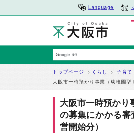
Language
トップページ
くらし
子育て
大阪市一時預かり事業（幼稚園型
大阪市一時預かり
の募集にかかる審
営開始分）