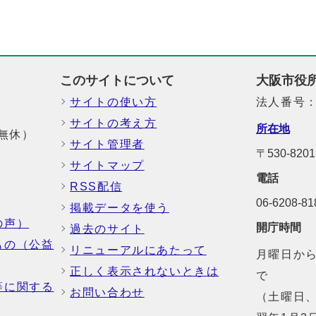
このサイトについて
大阪市役
サイトの使い方
法人番号：6
サイトの考え方
所在地
中無休）
サイト管理者
〒530-8
サイトマップ
電話
RSS配信
06-6208-
掲載データを使う
の声）
開庁時間
過去のサイト
もの（公益
リニューアルにあたって
月曜日から
正しく表示されないときは
で
等に関する
お問い合わせ
（土曜日、