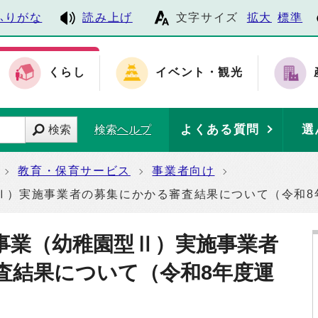
ふりがな
読み上げ
文字サイズ
拡大
標準
くらし
イベント・観光
よくある質問
選
検索
検索ヘルプ
教育・保育サービス
事業者向け
Ⅱ）実施事業者の募集にかかる審査結果について（令和8
事業（幼稚園型Ⅱ）実施事業者
査結果について（令和8年度運