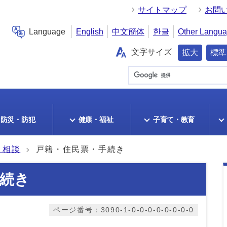
サイトマップ
お問
Language
English
中文簡体
한글
Other Langu
文字サイズ
拡大
標準
防災・防犯
健康・福祉
子育て・教育
・相談
戸籍・住民票・手続き
続き
ページ番号：3090-1-0-0-0-0-0-0-0-0