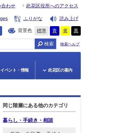
い合わせ
此花区役所へのアクセス
ages
ふりがな
読み上げ
背景色
標準
青
黄
黒
検索
検索ヘルプ
イベント・情報
此花区の案内
同じ階層にある他のカテゴリ
暮らし・手続き・相談