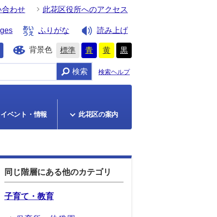
い合わせ
此花区役所へのアクセス
ages
ふりがな
読み上げ
背景色
標準
青
黄
黒
検索
検索ヘルプ
イベント・情報
此花区の案内
同じ階層にある他のカテゴリ
子育て・教育