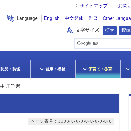
サイトマップ
お問
Language
English
中文簡体
한글
Other Langu
文字サイズ
拡大
標準
防災・防犯
健康・福祉
子育て・教育
生涯学習
ページ番号：3093-6-0-0-0-0-0-0-0-0