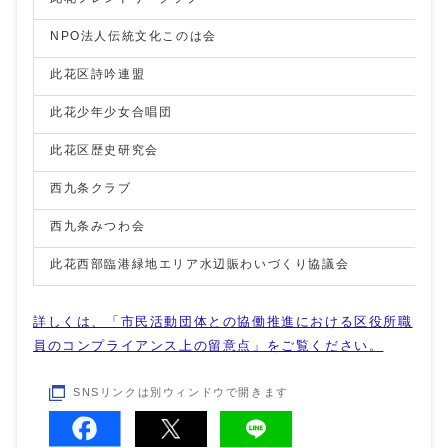
NPO法人伝統文化このは会
此花区詩吟連盟
此花少年少女合唱団
此花区歴史研究会
西九条クラブ
西九条みつわ会
此花西部臨港緑地エリア水辺賑わいづくり協議会
詳しくは、「市民活動団体との協働推進における区役所職
員のコンプライアンス上の留意点」をご覧ください。
SNSリンクは別ウィンドウで開きます