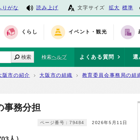
ふりがな
読み上げ
文字サイズ
拡大
標準
くらし
イベント・観光
よくある質問
選
検索
検索ヘルプ
大阪市の紹介
大阪市の組織
教育委員会事務局の組
局の事務分担
ページ番号：79484
2026年5月11日
03人）