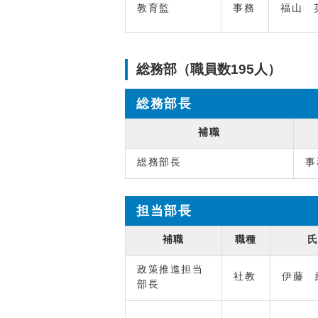
教育監
事務
福山 
総務部（職員数195人）
総務部長
補職
総務部長
事
担当部長
補職
職種
政策推進担当
社教
伊藤 
部長