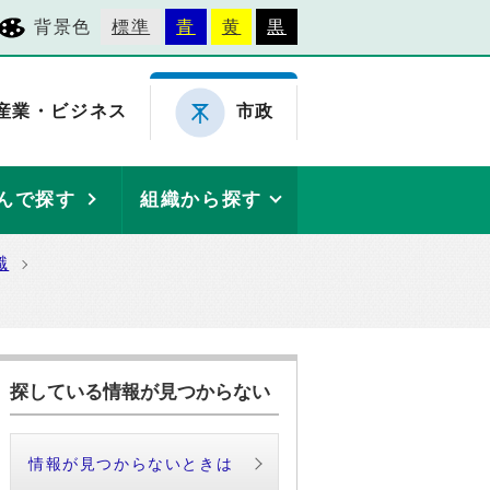
背景色
標準
青
黄
黒
産業・ビジネス
市政
んで探す
組織から探す
織
探している情報が見つからない
情報が見つからないときは