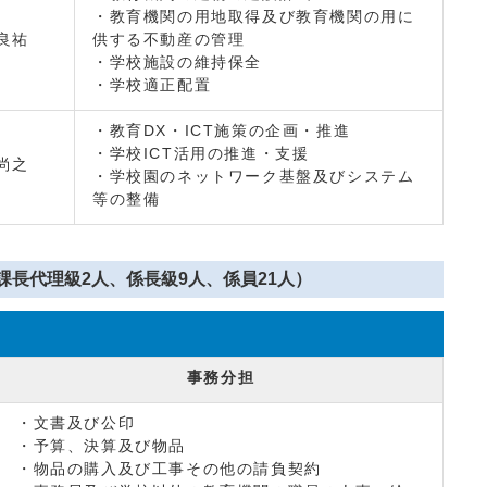
・教育機関の用地取得及び教育機関の用に
良祐
供する不動産の管理
・学校施設の維持保全
・学校適正配置
・教育DX・ICT施策の企画・推進
・学校ICT活用の推進・支援
尚之
・学校園のネットワーク基盤及びシステム
等の整備
課長代理級2人、係長級9人、係員21人）
事務分担
・文書及び公印
・予算、決算及び物品
・物品の購入及び工事その他の請負契約