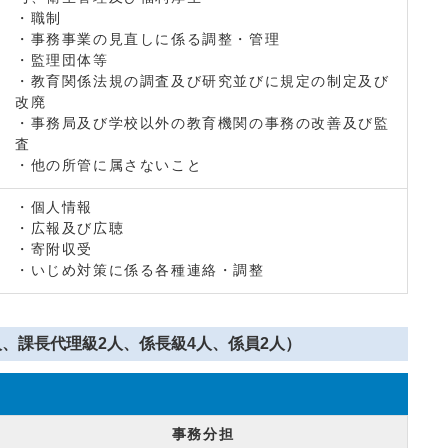
・職制
・事務事業の見直しに係る調整・管理
・監理団体等
・教育関係法規の調査及び研究並びに規定の制定及び
改廃
・事務局及び学校以外の教育機関の事務の改善及び監
査
・他の所管に属さないこと
・個人情報
・広報及び広聴
・寄附収受
・いじめ対策に係る各種連絡・調整
、課長代理級2人、係長級4人、係員2人）
事務分担