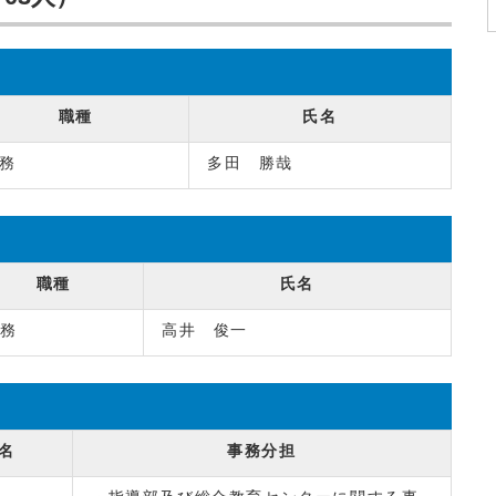
職種
氏名
務
多田 勝哉
職種
氏名
務
高井 俊一
名
事務分担