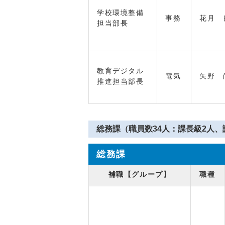
学校環境整備
事務
花月 
担当部長
教育デジタル
電気
矢野 
推進担当部長
総務課（職員数34人：課長級2人、
総務課
補職【グループ】
職種