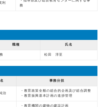
・指導部及び総合教育センターに関する事
英利
務
職種
氏名
務
松田 淳至
氏名
事務分担
・教育政策全般の総合的企画及び総合調整
純治
・教育振興基本計画の進捗管理
・教育機関の建物の建設計画