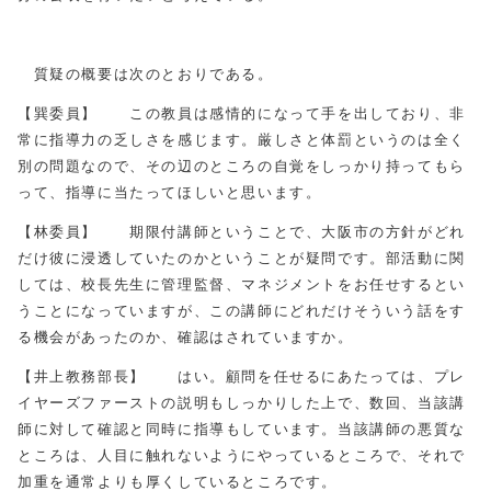
質疑の概要は次のとおりである。
【巽委員】 この教員は感情的になって手を出しており、非
常に指導力の乏しさを感じます。厳しさと体罰というのは全く
別の問題なので、その辺のところの自覚をしっかり持ってもら
って、指導に当たってほしいと思います。
【林委員】 期限付講師ということで、大阪市の方針がどれ
だけ彼に浸透していたのかということが疑問です。部活動に関
しては、校長先生に管理監督、マネジメントをお任せするとい
うことになっていますが、この講師にどれだけそういう話をす
る機会があったのか、確認はされていますか。
【井上教務部長】 はい。顧問を任せるにあたっては、プレ
イヤーズファーストの説明もしっかりした上で、数回、当該講
師に対して確認と同時に指導もしています。当該講師の悪質な
ところは、人目に触れないようにやっているところで、それで
加重を通常よりも厚くしているところです。