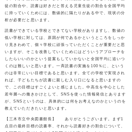
徒の割合や、読書は好きだと答える児童生徒の割合を全国平均
に持っていくためには、数値的に隔たりがある中で、現状の分
析が必要だと思います。
読書ができている学校とできてない学校がありますし、数値の
低い学校に対しては、原因が何であるかというところをしっか
り見きわめて、個々学校に頑張っていただくことが重要だと思
いますが、そこを改善していくためにはどういうアプローチを
したらいいのかという提案もしていかないと全国平均に追いつ
くのは難しいと思います。一斉読書の実施を100％に、という
のは非常にいい目標であると思います。全ての学校で実現され
れば、子どもたちが読書に親しむ入り口になると思いますの
で、この目標はすごくよいと感じました。中高生を中心とした
若年層への働きかけとして、SNSを使った情報発信とあります
が、SNSというのは、具体的には何をお考えなのかというのを
教えていただきたいと思います。
【三木市立中央図書館長】 ありがとうございます。まず1
点目の最終目標の読書率、それから読書好きの割合について、