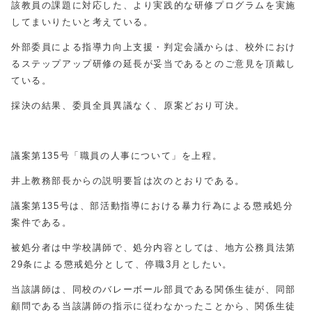
該教員の課題に対応した、より実践的な研修プログラムを実施
してまいりたいと考えている。
外部委員による指導力向上支援・判定会議からは、校外におけ
るステップアップ研修の延長が妥当であるとのご意見を頂戴し
ている。
採決の結果、委員全員異議なく、原案どおり可決。
議案第135号「職員の人事について」を上程。
井上教務部長からの説明要旨は次のとおりである。
議案第135号は、部活動指導における暴力行為による懲戒処分
案件である。
被処分者は中学校講師で、処分内容としては、地方公務員法第
29条による懲戒処分として、停職3月としたい。
当該講師は、同校のバレーボール部員である関係生徒が、同部
顧問である当該講師の指示に従わなかったことから、関係生徒