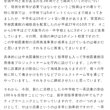
全国平均と差があるのを3年間でどう縮めていくのかについ
て、現状分析等が必要ではないかというご指摘はその通りで、
特に現状では、小学校では5ポイントぐらいにまで縮まってき
ましたが、中学生は10ポイント近い開きがあります。実質的に
学校図書館の補助員を配置したのが平成27年の10月です。そこ
から1年半ほどで大阪市の小・中学校ともに3ポイントほど改善
しています。その間、全国の伸びは1ポイント程度ですので、
この学校図書館の活用推進事業が成果を上げているのは確かだ
と思いますので、それをさらに推進してまいります。
具体的には中央図書館だけでなく指導部も入って学校図書館活
用推進プロジェクトチームを庁内に設けています。この中で、
特に読書好きの割合について地域差がありますので、個々の学
校に対して働きかけを行うなどプロジェクトチーム等を通じて
やっていますし、それをさらに継続させたいと思っています。
それから、今回、新たに目標とした小中学校で一斉読書の割合
100％を目指すことについては、新学習指導要領の中でもアク
ティブラーニングとしてやっていますので、その一つのきっか
けとして、やはり読書というのは非常に効果的ですので、一斉