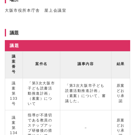
大阪市役所本庁舎 屋上会議室
議題
議題
議
案
案件名
議事内容
結果
番
号
議
「第3次大阪市
「第3次大阪市子ども
原案
案
子ども読書活
読書活動推進計画」
どお
第
動推進計画」
（素案）について、審
り承
133
（素案）につ
議した。
認
号
いて
指導が不適切
議
である教員の
原案
案
ステップアッ
どお
第
－
プ研修後の措
り承
134