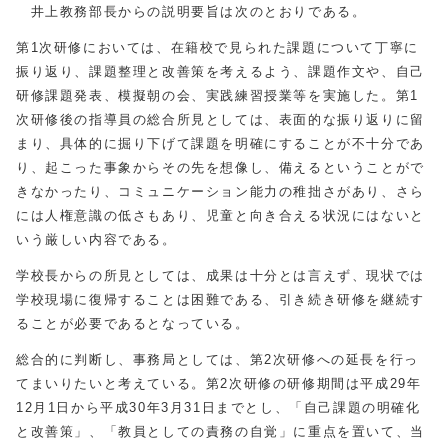
井上教務部長からの説明要旨は次のとおりである。
第1次研修においては、在籍校で見られた課題について丁寧に
振り返り、課題整理と改善策を考えるよう、課題作文や、自己
研修課題発表、模擬朝の会、実践練習授業等を実施した。第1
次研修後の指導員の総合所見としては、表面的な振り返りに留
まり、具体的に掘り下げて課題を明確にすることが不十分であ
り、起こった事象からその先を想像し、備えるということがで
きなかったり、コミュニケーション能力の稚拙さがあり、さら
には人権意識の低さもあり、児童と向き合える状況にはないと
いう厳しい内容である。
学校長からの所見としては、成果は十分とは言えず、現状では
学校現場に復帰することは困難である、引き続き研修を継続す
ることが必要であるとなっている。
総合的に判断し、事務局としては、第2次研修への延長を行っ
てまいりたいと考えている。第2次研修の研修期間は平成29年
12月1日から平成30年3月31日までとし、「自己課題の明確化
と改善策」、「教員としての責務の自覚」に重点を置いて、当