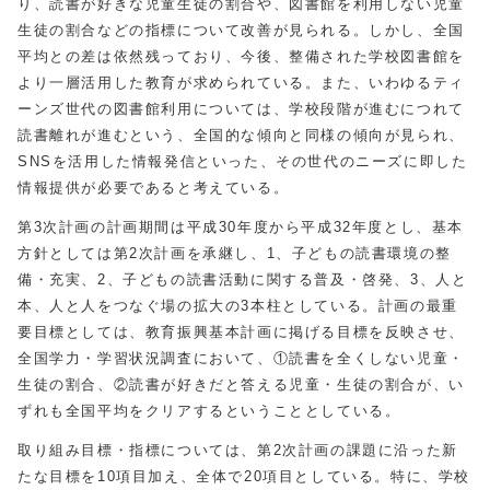
り、読書が好きな児童生徒の割合や、図書館を利用しない児童
生徒の割合などの指標について改善が見られる。しかし、全国
平均との差は依然残っており、今後、整備された学校図書館を
より一層活用した教育が求められている。また、いわゆるティ
ーンズ世代の図書館利用については、学校段階が進むにつれて
読書離れが進むという、全国的な傾向と同様の傾向が見られ、
SNSを活用した情報発信といった、その世代のニーズに即した
情報提供が必要であると考えている。
第3次計画の計画期間は平成30年度から平成32年度とし、基本
方針としては第2次計画を承継し、1、子どもの読書環境の整
備・充実、2、子どもの読書活動に関する普及・啓発、3、人と
本、人と人をつなぐ場の拡大の3本柱としている。計画の最重
要目標としては、教育振興基本計画に掲げる目標を反映させ、
全国学力・学習状況調査において、①読書を全くしない児童・
生徒の割合、②読書が好きだと答える児童・生徒の割合が、い
ずれも全国平均をクリアするということとしている。
取り組み目標・指標については、第2次計画の課題に沿った新
たな目標を10項目加え、全体で20項目としている。特に、学校