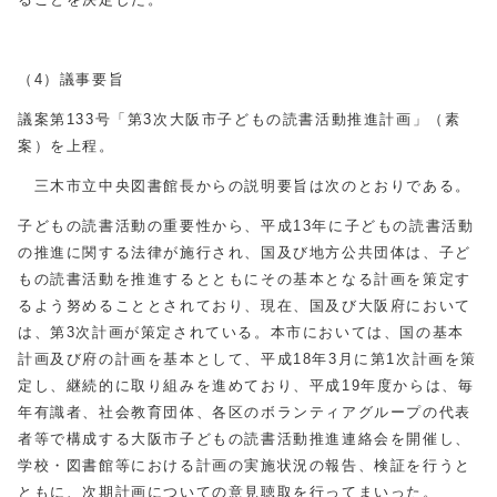
（4）議事要旨
議案第133号「第3次大阪市子どもの読書活動推進計画」（素
案）を上程。
三木市立中央図書館長からの説明要旨は次のとおりである。
子どもの読書活動の重要性から、平成13年に子どもの読書活動
の推進に関する法律が施行され、国及び地方公共団体は、子ど
もの読書活動を推進するとともにその基本となる計画を策定す
るよう努めることとされており、現在、国及び大阪府において
は、第3次計画が策定されている。本市においては、国の基本
計画及び府の計画を基本として、平成18年3月に第1次計画を策
定し、継続的に取り組みを進めており、平成19年度からは、毎
年有識者、社会教育団体、各区のボランティアグループの代表
者等で構成する大阪市子どもの読書活動推進連絡会を開催し、
学校・図書館等における計画の実施状況の報告、検証を行うと
ともに、次期計画についての意見聴取を行ってまいった。