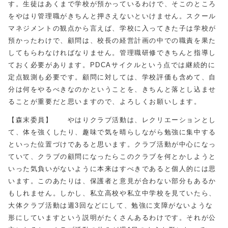
す。生徒はあくまで学校が預かっているわけで、そこのところ
をやはり管理職がきちんと押さえないといけません。スクール
マネジメントの観点から言えば、学校に入ってきた子は学校が
預かったわけで、顧問は、校長の経営計画の中での職責を果た
してもらわなければなりません。管理職研修できちんと指導し
ておく必要があります。PDCAサイクルという点では継続的に
定点観測も必要です。顧問に対しては、学校評価も含めて、自
分は何をやるべきなのかということを、きちんと落とし込ませ
ることが重要だと思いますので、よろしくお願いします。
【森末委員】 やはりクラブ活動は、レクリエーションとし
て、体を強くしたり、趣味で気を晴らしながら勉強に集中する
といった位置づけであると思います。クラブ活動が中心になっ
ていて、クラブの顧問になったらこのクラブを何とかしようと
いった気負いがないように本来はすべきであると個人的には思
います。このあたりは、保護者と意見が合わない部分もあるか
もしれません。しかし、私立高校や私立中学校を見ていたら、
大体クラブ活動は週3回などにして、勉強に支障がないような
形にしていますという説明がたくさんあるわけです。それが公