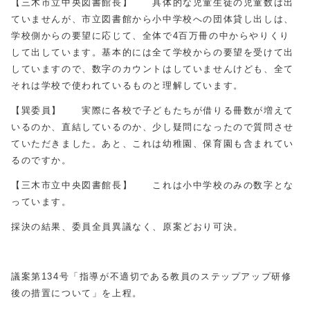
【三木市立中央図書館長】 具体的な児童生徒の児童数は出
ていませんが、市立図書館から小中学校への団体貸し出しは、
学校側からの要望に応じて、全体で4百万冊の中からやりくり
して出しています。基本的には全て学校からの要望を受けて出
していますので、数字のカウントはしていませんけども、全て
それは学校で使われているものと理解しています。
【巽委員】 実際に各校で子どもたちが借りる冊数が増えて
いるのか、直結しているのか、少し疑問になったので質問させ
ていただきました。あと、これは幼稚園、保育園も含まれてい
るのですか。
【三木市立中央図書館長】 これは小中学校のみの数字とな
っています。
採決の結果、委員全員異議なく、原案どおり可決。
議案第134号「指導が不適切である教員のステップアップ研修
後の措置について」を上程。