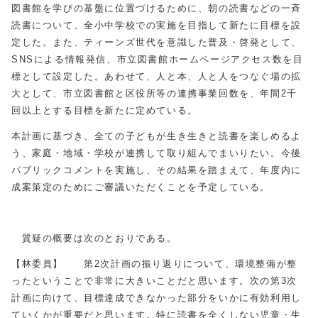
図書館を学びの基盤に位置づけるために、朝の読書などの一斉
読書について、全小中学校での実施を目指して新たに目標を設
定した。また、ティーンズ世代を意識した普及・啓発として、
SNSによる情報発信、市立図書館ホームページアクセス数を目
標として設定した。あわせて、人と本、人と人をつなぐ場の拡
大として、市立図書館と区役所等の連携事業回数を、年間2千
回以上とする目標を新たに定めている。
本計画に基づき、全ての子どもが生き生きと読書を楽しめるよ
う、家庭・地域・学校が連携して取り組んでまいりたい。今後
パブリックコメントを実施し、その結果を踏まえて、年度内に
成案策定のためにご審議いただくことを予定している。
質疑の概要は次のとおりである。
【林委員】 第2次計画の振り返りについて、環境整備が整
ったということで非常に大きいことだと思います。次の第3次
計画に向けて、目標達成できなかった部分をいかに有効利用し
ていくかが重要だと思います。特に読書を全くしない児童・生