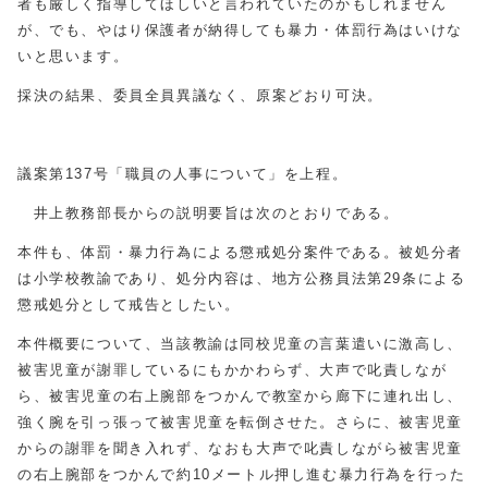
者も厳しく指導してほしいと言われていたのかもしれません
が、でも、やはり保護者が納得しても暴力・体罰行為はいけな
いと思います。
採決の結果、委員全員異議なく、原案どおり可決。
議案第137号「職員の人事について」を上程。
井上教務部長からの説明要旨は次のとおりである。
本件も、体罰・暴力行為による懲戒処分案件である。被処分者
は小学校教諭であり、処分内容は、地方公務員法第29条による
懲戒処分として戒告としたい。
本件概要について、当該教諭は同校児童の言葉遣いに激高し、
被害児童が謝罪しているにもかかわらず、大声で叱責しなが
ら、被害児童の右上腕部をつかんで教室から廊下に連れ出し、
強く腕を引っ張って被害児童を転倒させた。さらに、被害児童
からの謝罪を聞き入れず、なおも大声で叱責しながら被害児童
の右上腕部をつかんで約10メートル押し進む暴力行為を行った