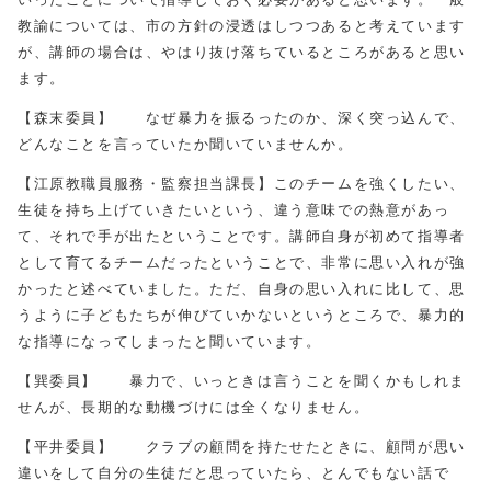
教諭については、市の方針の浸透はしつつあると考えています
が、講師の場合は、やはり抜け落ちているところがあると思い
ます。
【森末委員】 なぜ暴力を振るったのか、深く突っ込んで、
どんなことを言っていたか聞いていませんか。
【江原教職員服務・監察担当課長】このチームを強くしたい、
生徒を持ち上げていきたいという、違う意味での熱意があっ
て、それで手が出たということです。講師自身が初めて指導者
として育てるチームだったということで、非常に思い入れが強
かったと述べていました。ただ、自身の思い入れに比して、思
うように子どもたちが伸びていかないというところで、暴力的
な指導になってしまったと聞いています。
【巽委員】 暴力で、いっときは言うことを聞くかもしれま
せんが、長期的な動機づけには全くなりません。
【平井委員】 クラブの顧問を持たせたときに、顧問が思い
違いをして自分の生徒だと思っていたら、とんでもない話で