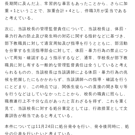
長期間に及んだ上、常習的な暴言もあったことから、さらに加
重＋1ということで、加重合計＋4とし、停職3月が妥当である
と考えている。
次に、当該校長の管理監督責任について、当該校長は、体罰・
暴力行為の防止及び発生時の対応に関する指針などに基づき、
部下教職員に対して適宜周知及び指導を行うとともに、部活動
を分掌する生活指導部会に対して、体罰・暴力行為の禁止につ
いて周知・確認するよう指示するなど、通常、学校長が部下教
職員に対し有する一般的な管理監督責任は全うしていると考え
られるものの、当該校長は当該講師による体罰・暴力行為の兆
候を把握したにもかかわらず、当該講師への指導・確認を行う
にとどまり、この時点では、関係生徒らへの直接の聞き取り等
を行うなどはしていなかったことから、校長の職責に照らし、
職務遂行上不十分な点があったと言わざるを得ず、これを重く
見て、当該校長に対する処分量定としては、行政措置として文
書訓告が相当であると考えている。
本件については11月24日に処分発令を行い、発令後同時に、処
分の公表を行いたいと考えている。