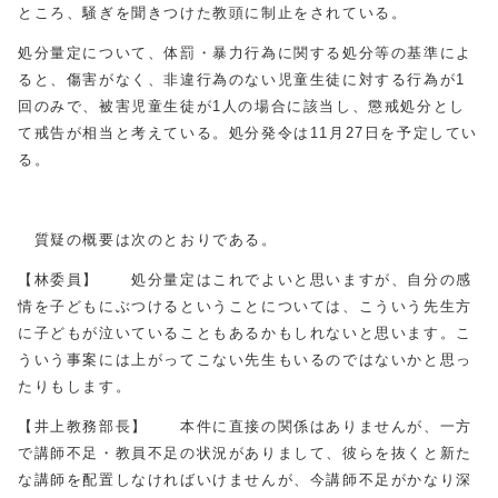
ところ、騒ぎを聞きつけた教頭に制止をされている。
処分量定について、体罰・暴力行為に関する処分等の基準によ
ると、傷害がなく、非違行為のない児童生徒に対する行為が1
回のみで、被害児童生徒が1人の場合に該当し、懲戒処分とし
て戒告が相当と考えている。処分発令は11月27日を予定してい
る。
質疑の概要は次のとおりである。
【林委員】 処分量定はこれでよいと思いますが、自分の感
情を子どもにぶつけるということについては、こういう先生方
に子どもが泣いていることもあるかもしれないと思います。こ
ういう事案には上がってこない先生もいるのではないかと思っ
たりもします。
【井上教務部長】 本件に直接の関係はありませんが、一方
で講師不足・教員不足の状況がありまして、彼らを抜くと新た
な講師を配置しなければいけませんが、今講師不足がかなり深