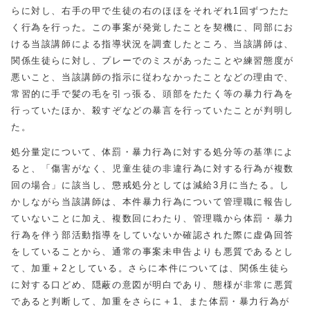
らに対し、右手の甲で生徒の右のほほをそれぞれ1回ずつたた
く行為を行った。この事案が発覚したことを契機に、同部にお
ける当該講師による指導状況を調査したところ、当該講師は、
関係生徒らに対し、プレーでのミスがあったことや練習態度が
悪いこと、当該講師の指示に従わなかったことなどの理由で、
常習的に手で髪の毛を引っ張る、頭部をたたく等の暴力行為を
行っていたほか、殺すぞなどの暴言を行っていたことが判明し
た。
処分量定について、体罰・暴力行為に対する処分等の基準によ
ると、「傷害がなく、児童生徒の非違行為に対する行為が複数
回の場合」に該当し、懲戒処分としては減給3月に当たる。し
かしながら当該講師は、本件暴力行為について管理職に報告し
ていないことに加え、複数回にわたり、管理職から体罰・暴力
行為を伴う部活動指導をしていないか確認された際に虚偽回答
をしていることから、通常の事案未申告よりも悪質であるとし
て、加重＋2としている。さらに本件については、関係生徒ら
に対する口どめ、隠蔽の意図が明白であり、態様が非常に悪質
であると判断して、加重をさらに＋1、また体罰・暴力行為が