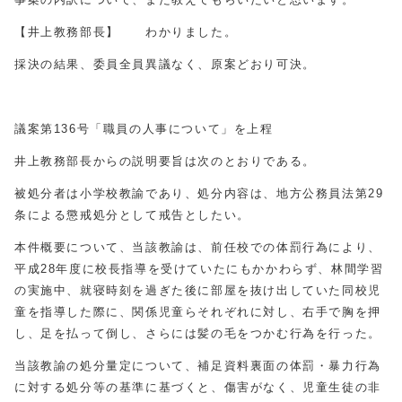
【井上教務部長】 わかりました。
採決の結果、委員全員異議なく、原案どおり可決。
議案第136号「職員の人事について」を上程
井上教務部長からの説明要旨は次のとおりである。
被処分者は小学校教諭であり、処分内容は、地方公務員法第29
条による懲戒処分として戒告としたい。
本件概要について、当該教諭は、前任校での体罰行為により、
平成28年度に校長指導を受けていたにもかかわらず、林間学習
の実施中、就寝時刻を過ぎた後に部屋を抜け出していた同校児
童を指導した際に、関係児童らそれぞれに対し、右手で胸を押
し、足を払って倒し、さらには髪の毛をつかむ行為を行った。
当該教諭の処分量定について、補足資料裏面の体罰・暴力行為
に対する処分等の基準に基づくと、傷害がなく、児童生徒の非