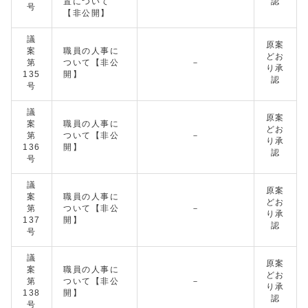
置について
認
号
【非公開】
議
原案
案
職員の人事に
どお
第
ついて【非公
－
り承
135
開】
認
号
議
原案
案
職員の人事に
どお
第
ついて【非公
－
り承
136
開】
認
号
議
原案
案
職員の人事に
どお
第
ついて【非公
－
り承
137
開】
認
号
議
原案
案
職員の人事に
どお
第
ついて【非公
－
り承
138
開】
認
号