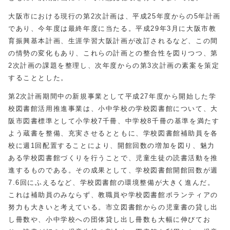
大阪市における現行の第2次計画は、平成25年度からの5年計画
であり、今年度は最終年度に当たる。平成29年3月に大阪市教
育振興基本計画、生涯学習大阪計画が改訂されるなど、この間
の情勢の変化もあり、これらの計画との整合性を図りつつ、第
2次計画の課題を整理し、次年度からの第3次計画の素案を策定
することとした。
第2次計画期間中の新規事業として平成27年度から開始した学
校図書館活用推進事業は、小中学校の学校図書館について、大
阪市図書標準として小学校7千冊、中学校8千冊の基準を満たす
よう蔵書を整備、充実させるとともに、学校図書館補助員を各
校に週1回配置することにより、開館回数の増加を図り、魅力
ある学校図書館づくりを行うことで、児童生徒の読書活動を推
進するものである。その成果として、学校図書館開館回数が週
7.6回にふえるなど、学校図書館の環境整備が大きく進んだ。
これは補助員のみならず、教職員や学校図書館ボランティアの
努力も大きいと考えている。市立図書館からの児童書の貸し出
し冊数や、小中学校への団体貸し出し冊数も大幅に伸びてお