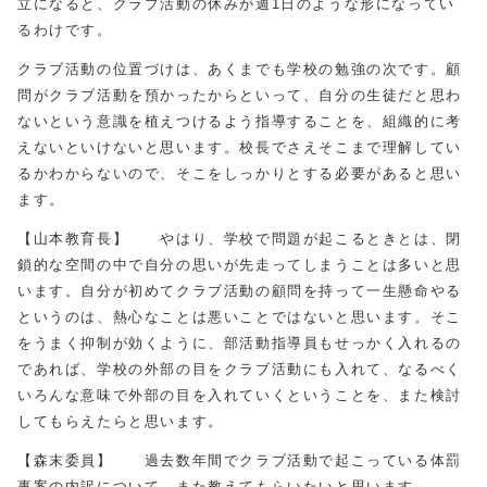
立になると、クラブ活動の休みが週1日のような形になってい
るわけです。
クラブ活動の位置づけは、あくまでも学校の勉強の次です。顧
問がクラブ活動を預かったからといって、自分の生徒だと思わ
ないという意識を植えつけるよう指導することを、組織的に考
えないといけないと思います。校長でさえそこまで理解してい
るかわからないので、そこをしっかりとする必要があると思い
ます。
【山本教育長】 やはり、学校で問題が起こるときとは、閉
鎖的な空間の中で自分の思いが先走ってしまうことは多いと思
います。自分が初めてクラブ活動の顧問を持って一生懸命やる
というのは、熱心なことは悪いことではないと思います。そこ
をうまく抑制が効くように、部活動指導員もせっかく入れるの
であれば、学校の外部の目をクラブ活動にも入れて、なるべく
いろんな意味で外部の目を入れていくということを、また検討
してもらえたらと思います。
【森末委員】 過去数年間でクラブ活動で起こっている体罰
事案の内訳について、また教えてもらいたいと思います。