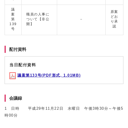
議
原案
案
職員の人事に
どお
第
ついて【非公
－
り承
139
開】
認
号
配付資料
当日配付資料
議案第133号(PDF形式, 1.01MB)
会議録
1 日時 平成29年11月22日 水曜日 午後3時30分～午後5
時00分