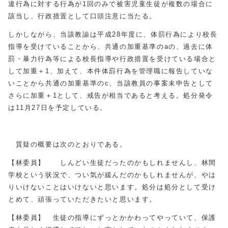
違行為に対する行為が1回のみで被害児童生徒が複数の場合に
該当し、行政措置として口頭注意に当たる。
しかしながら、当該教諭は平成28年度に、体罰行為により校長
指導を受けていることから、共通の加重基準のaの、過去に体
罰・暴力行為等による校長指導や行政措置を受けている場合と
して加重＋1、加えて、本件体罰行為を管理職に報告していな
いことから共通の加重基準のc、当該教員の事案未申告として
さらに加重＋1として、戒告が相当であると考える。処分発令
は11月27日を予定している。
質疑の概要は次のとおりである。
【林委員】 しんどい生徒だったのかもしれませんし、林間
学校という状況で、つい気が緩んだのかもしれませんが、やは
りいけないことはいけないと思います。処分は処分として受け
とめて、頑張っていただきたいと思います。
【林委員】 生徒の指導にずっとかかわってやっていて、保護