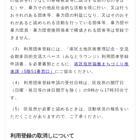
の提供を行うなどの各種教室等に該当する類のものを含
む）や、暴力その他反社会的な活動を現に行い、又は行う
おそれのある団体等、暴力団の利益になり、又はそのおそ
れがあると認められる活動を行っている団体等、暴力団や
暴力団員・暴力団密接関係者で構成される団体等は登録で
きません。
（3） 利用団体登録には、「港区土地区画整理記念・交流
会館多目的交流スペース（みなとラウンジ）利用団体登録
申請書」を必要書類とともに、
港区役所協働まちづくり推
進課（5階51番窓口）
にご提出ください。
（4） 利用団体登録申請の受付日時は、区役所の開庁日
（日曜・祝日等の休日開庁を除く）の9時から17時30分で
す。
（5） 区役所が必要と認めるときは、活動状況の報告をい
ただくことがありますので、ご了承ください。
利用登録の取消しについて