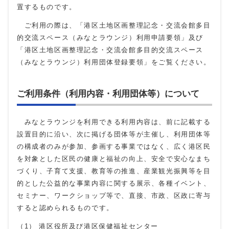
置するものです。
ご利用の際は、「港区土地区画整理記念・交流会館多目
的交流スペース（みなとラウンジ）利用申請要領」及び
「港区土地区画整理記念・交流会館多目的交流スペース
（みなとラウンジ）利用団体登録要領」をご覧ください。
ご利用条件（利用内容・利用団体等）について
みなとラウンジを利用できる利用内容は、前に記載する
設置目的に沿い、次に掲げる団体等が主催し、利用団体等
の構成者のみが参加、参画する事業ではなく、広く港区民
を対象とした区民の健康と福祉の向上、安全で安心なまち
づくり、子育て支援、教育等の推進、産業観光振興等を目
的とした公益的な事業内容に関する展示、各種イベント、
セミナー、ワークショップ等で、直接、市政、区政に寄与
すると認められるものです。
（1） 港区役所及び港区保健福祉センター