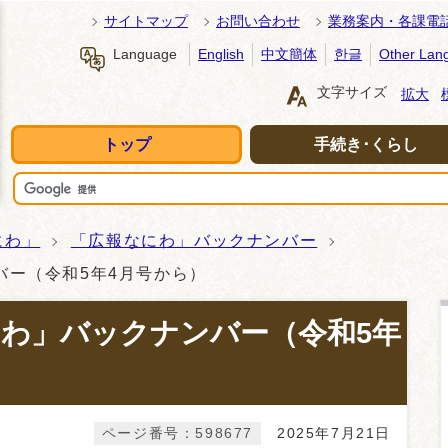
サイトマップ
お問い合わせ
業務案内・各課電
Language
English
中文簡体
한글
Other Lan
文字サイズ
拡大
トップ
手続き･くらし
にわ」
「広報なにわ」バックナンバー
バー（令和5年4月号から）
わ」バックナンバー（令和5年
ページ番号：598677
2025年7月21日