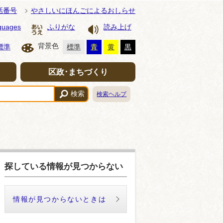
話番号
やさしいにほんごによるおしらせ
guages
ふりがな
読み上げ
背景色
標準
標準
青
黄
黒
区政･まちづくり
検索
検索ヘルプ
探している情報が見つからない
情報が見つからないときは