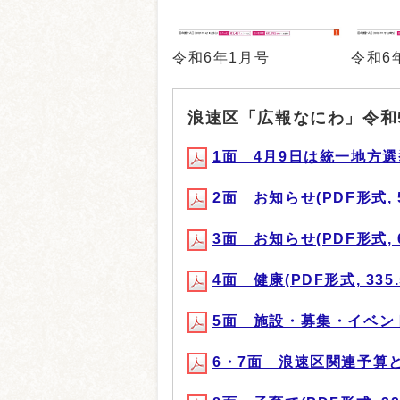
令和6年1月号
令和6
浪速区「広報なにわ」令和
1面 4月9日は統一地方選挙の
2面 お知らせ(PDF形式, 5
3面 お知らせ(PDF形式, 6
4面 健康(PDF形式, 335.
5面 施設・募集・イベント(P
6・7面 浪速区関連予算と取