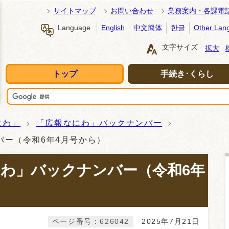
サイトマップ
お問い合わせ
業務案内・各課電
Language
English
中文簡体
한글
Other Lan
文字サイズ
拡大
トップ
手続き･くらし
にわ」
「広報なにわ」バックナンバー
バー（令和6年4月号から）
わ」バックナンバー（令和6年
ページ番号：626042
2025年7月21日