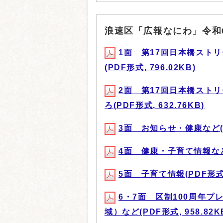
浪速区「広報なにわ」令和
1面 第17回日本橋ストリ
(PDF形式, 796.02KB)
2面 第17回日本橋ストリ
ろ(PDF形式, 632.76KB)
3面 お知らせ・健康など(PD
4面 健康・子育て情報など(P
5面 子育て情報(PDF形式, 
6・7面 区制100周年
域）など(PDF形式, 958.82K