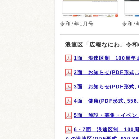
令和7年1月号
令和7
浪速区「広報なにわ」令和
1面 浪速区制 100周年まで
2面 お知らせ(PDF形式, 2
3面 お知らせ(PDF形式, 6
4面 健康(PDF形式, 556.
5面 施設・募集・イベント(P
6・7面 浪速区制 10
らの浪速区(PDF形式, 920.88