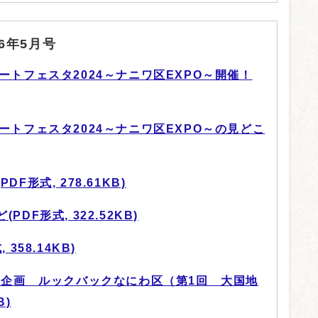
6年5月号
ートフェスタ2024～ナニワ区EXPO～開催！
ートフェスタ2024～ナニワ区EXPO～の見どこ
F形式, 278.61KB)
DF形式, 322.52KB)
358.14KB)
プレ企画 ルックバックなにわ区（第1回 大国地
B)