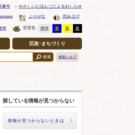
話番号
やさしいにほんごによるおしらせ
guages
ふりがな
読み上げ
背景色
標準
標準
青
黄
黒
区政･まちづくり
検索
検索ヘルプ
探している情報が見つからない
情報が見つからないときは