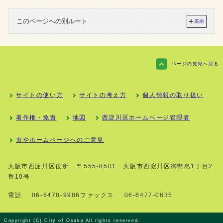
このページへの別ルート
表示
ページの先頭へ戻る
サイトの使い方
サイトの考え方
個人情報の取り扱い
著作権・免責
地図
西淀川区ホームページ管理者
市やホームページへのご意見
大阪市西淀川区役所
〒555-8501 大阪市西淀川区御幣島1丁目2
番10号
電話:
06-6478-9986
ファックス:
06-6477-0635
Copyright (C) City of Osaka All rights reserved.