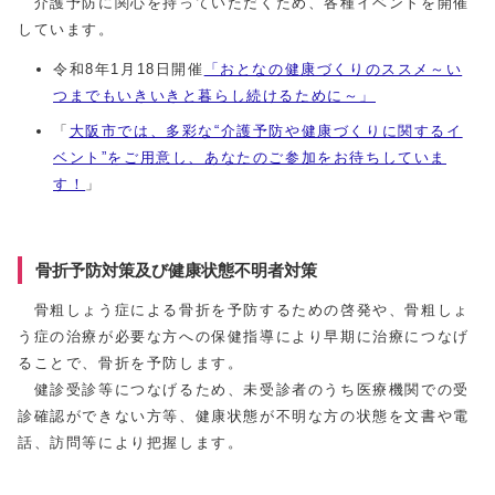
介護予防に関心を持っていただくため、各種イベントを開催
しています。
令和8年1月18日開催
「おとなの健康づくりのススメ～い
つまでもいきいきと暮らし続けるために～」
「
大阪市では、多彩な“介護予防や健康づくりに関するイ
ベント”をご用意し、あなたのご参加をお待ちしていま
す！
」
骨折予防対策及び健康状態不明者対策
骨粗しょう症による骨折を予防するための啓発や、骨粗しょ
う症の治療が必要な方への保健指導により早期に治療につなげ
ることで、骨折を予防します。
健診受診等につなげるため、未受診者のうち医療機関での受
診確認ができない方等、健康状態が不明な方の状態を文書や電
話、訪問等により把握します。