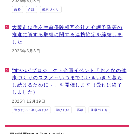
2026年6月3日
高齢
介護
健康づくり
大阪市は住友生命保険相互会社と介護予防等の
推進に資する取組に関する連携協定を締結しま
した
2026年6月3日
“すかい”プロジェクト企画イベント「おとなの健
康づくりのススメ～いつまでもいきいきと暮ら
し続けるために～」を開催します（受付は終了
しました）
2025年12月19日
遊びたい・楽しみたい
学びたい
高齢
健康づくり