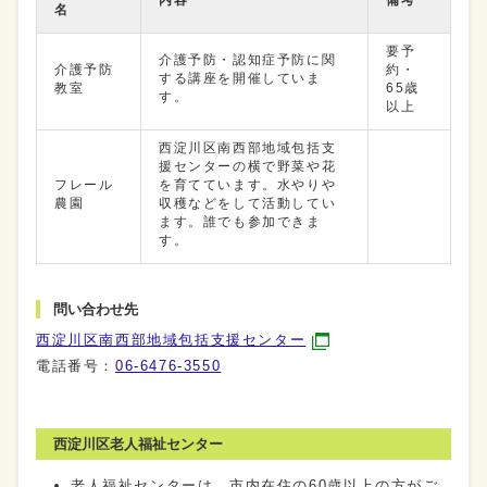
内容
備考
名
要予
介護予防・認知症予防に関
介護予防
約・
する講座を開催していま
教室
65歳
す。
以上
西淀川区南西部地域包括支
援センターの横で野菜や花
フレール
を育てています。水やりや
農園
収穫などをして活動してい
ます。誰でも参加できま
す。
問い合わせ先
西淀川区南西部地域包括支援センター
電話番号：
06-6476-3550
西淀川区老人福祉センター
老人福祉センターは、市内在住の60歳以上の方がご