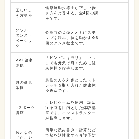
健康運動指導士が正しい歩
正しい歩
き方を指導する、全4回の講
き方講座
座です。
ソウル・
歌謡曲の音楽とともにステ
ダンス・
ップを踏み、体を動かす全6
ベーシッ
回のダンス教室です。
ク
「ピンピンキラリ」、いつ
PPK健康
までも元気で輝くために健
体操
康体操を指導します。
男性の方を対象としたスト
男の健康
レッチを取り入れた健康体
体操
操教室です。
テレビゲームを使用し認知
eスポーツ
症予防を目的とした体験講
講座
座です。インストラクター
が指導します。
簡単な読み書き・計算など
おとなの
で脳を活性化する介護予防
てらこや