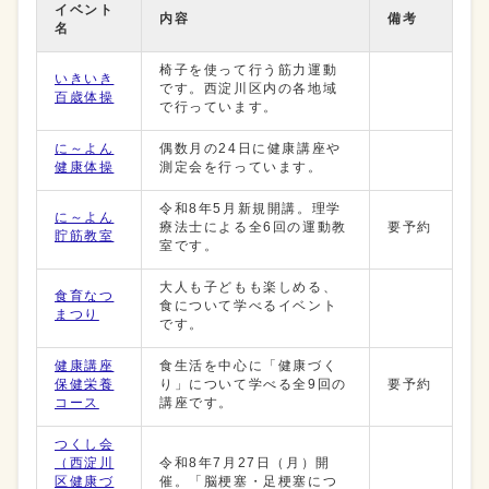
イベント
内容
備考
名
椅子を使って行う筋力運動
いきいき
です。西淀川区内の各地域
百歳体操
で行っています。
に～よん
偶数月の24日に健康講座や
健康体操
測定会を行っています。
令和8年5月新規開講。理学
に～よん
療法士による全6回の運動教
要予約
貯筋教室
室です。
大人も子どもも楽しめる、
食育なつ
食について学べるイベント
まつり
です。
健康講座
食生活を中心に「健康づく
保健栄養
り」について学べる全9回の
要予約
コース
講座です。
つくし会
（西淀川
令和8年7月27日（月）開
区健康づ
催。「脳梗塞・足梗塞につ