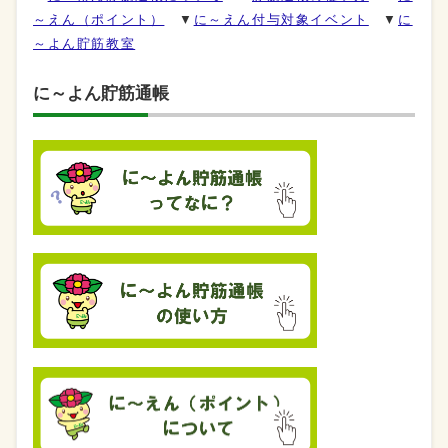
～えん（ポイント）
▼
に～えん付与対象イベント
▼
に
～よん貯筋教室
に～よん貯筋通帳