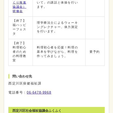
くり推進
いて」の講話と体操を行い
協議会）
ます。
研修会
【終了】
理学療法士によるウォーキ
福ハッピ
ングレクチャー、体力測定
ーフェス
を行います。
タ
【終了】
料理初心
料理初心者を応援！料理の
者のため
基本を学びながら、料理を
要予約
の料理教
作ってみましょう。
室
問い合わせ先
西淀川区保健福祉課
電話番号：
06-6478-9968
西淀川区社会福祉協議会ふくふく