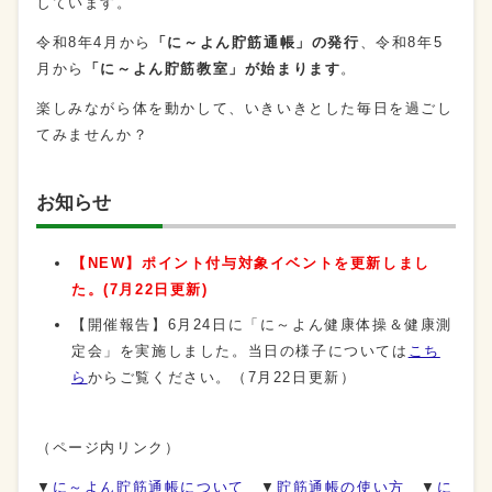
しています。
令和8年4月から
「に～よん貯筋通帳」の発行
、令和8年5
月から
「に～よん貯筋教室」が始まります
。
楽しみながら体を動かして、いきいきとした毎日を過ごし
てみませんか？
お知らせ
【NEW】ポイント付与対象イベントを更新しまし
た。(7月22日更新)
【開催報告】6月24日に「に～よん健康体操＆健康測
定会」を実施しました。当日の様子については
こち
ら
からご覧ください。（7月22日更新）
（ページ内リンク）
▼
に～よん貯筋通帳について
▼
貯筋通帳の使い方
▼
に