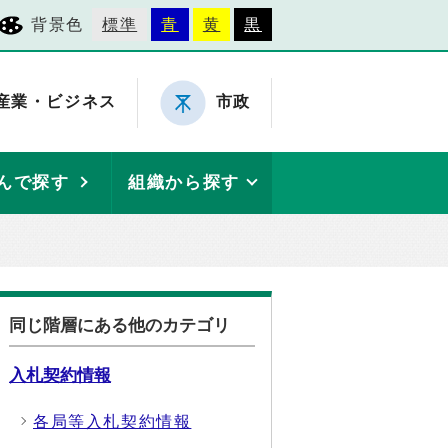
背景色
標準
青
黄
黒
産業・ビジネス
市政
んで探す
組織から探す
同じ階層にある他のカテゴリ
入札契約情報
各局等入札契約情報