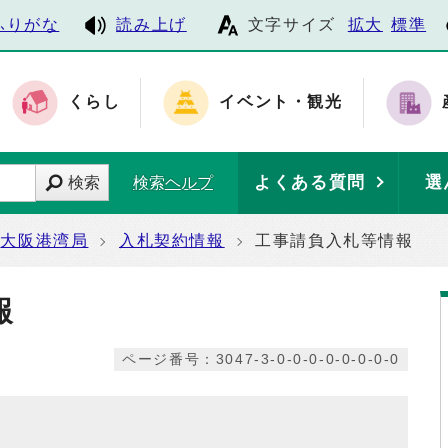
ふりがな
読み上げ
文字サイズ
拡大
標準
くらし
イベント・観光
よくある質問
選
検索
検索ヘルプ
大阪港湾局
入札契約情報
工事請負入札等情報
報
ページ番号：3047-3-0-0-0-0-0-0-0-0