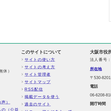
このサイトについて
大阪市役
サイトの使い方
法人番号：6
サイトの考え方
所在地
中無休）
サイト管理者
〒530-82
サイトマップ
電話
RSS配信
06-6208-
掲載データを使う
の声）
開庁時間
過去のサイト
もの（公益