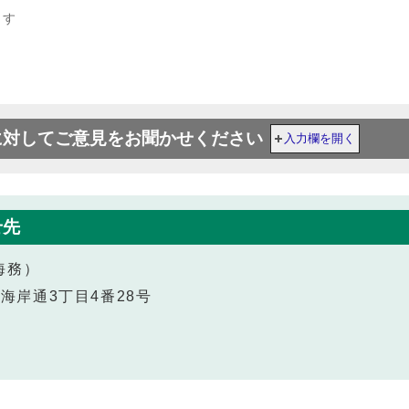
ます
に対してご意見をお聞かせください
入力欄を開く
せ先
海務）
区海岸通3丁目4番28号