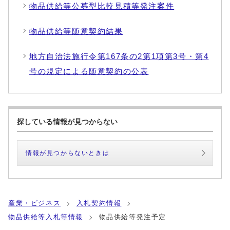
物品供給等公募型比較見積等発注案件
物品供給等随意契約結果
地方自治法施行令第167条の2第1項第3号・第4
号の規定による随意契約の公表
探している情報が見つからない
情報が見つからないときは
産業・ビジネス
入札契約情報
物品供給等入札等情報
物品供給等発注予定