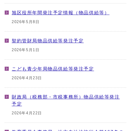
旭区役所年間発注予定情報（物品供給等）
2026年5月8日
契約管財局物品供給等発注予定
2026年5月1日
こども青少年局物品供給等発注予定
2026年4月23日
財政局（税務部・市税事務所）物品供給等発注
予定
2026年4月22日