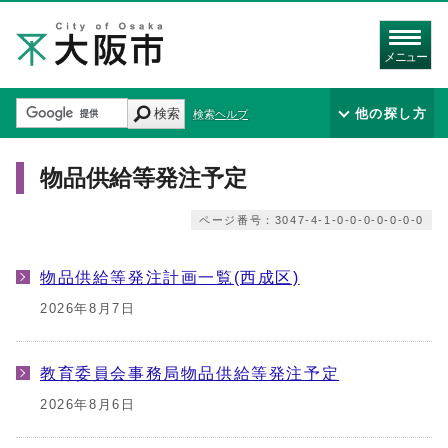
メニュー
検索
他の探し方
検索ヘルプ
物品供給等発注予定
ページ番号：3047-4-1-0-0-0-0-0-0-0
物品供給等発注計画一覧(西成区)
2026年8月7日
教育委員会事務局物品供給等発注予定
2026年8月6日