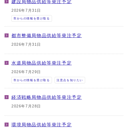
建設局物品供給等発注予定
2026年7月31日
市からの情報を受け取る
都市整備局物品供給等発注予定
2026年7月31日
水道局物品供給等発注予定
2026年7月29日
市からの情報を受け取る
注意点を知りたい
経済戦略局物品供給等発注予定
2026年7月28日
環境局物品供給等発注予定