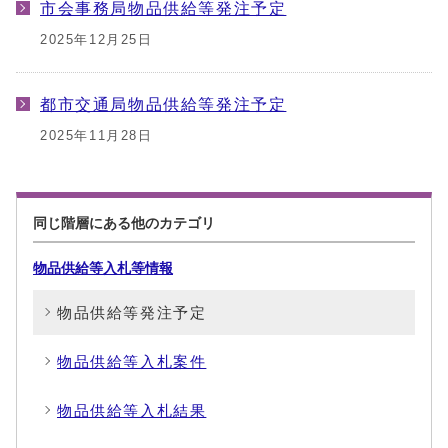
市会事務局物品供給等発注予定
2025年12月25日
都市交通局物品供給等発注予定
2025年11月28日
同じ階層にある他のカテゴリ
物品供給等入札等情報
物品供給等発注予定
物品供給等入札案件
物品供給等入札結果