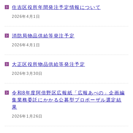
住吉区役所年間発注予定情報について
2026年4月1日
消防局物品供給等発注予定
2026年4月1日
大正区役所物品供給等発注予定
2026年3月30日
令和8年度阿倍野区広報紙「広報あべの」企画編
集業務委託にかかる公募型プロポーザル選定結
果
2026年1月26日