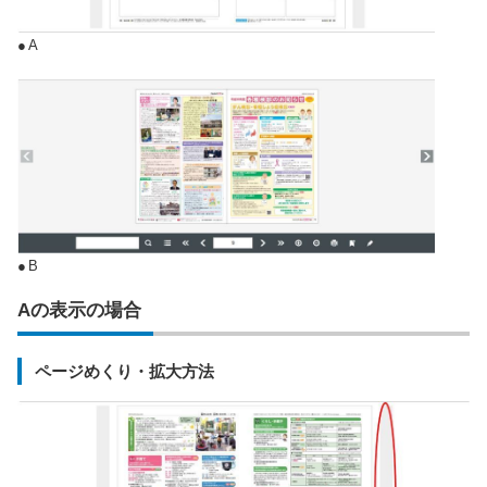
●A
●B
Aの表示の場合
ページめくり・拡大方法