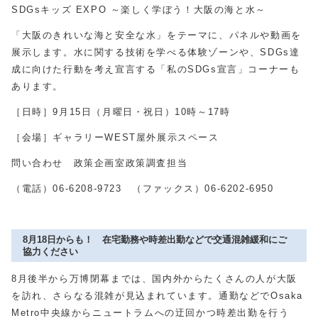
SDGsキッズ
EXPO
～楽しく学ぼう！大阪の海と水～
「大阪のきれいな海と安全な水」をテーマに、パネルや動画を
展示します。水に関する技術を学べる体験ゾーンや、
SDGs
達
成に向けた行動を考え宣言する「私の
SDGs
宣言」コーナーも
あります。
［日時］
9
月
15
日（月曜日・祝日）
10
時～
17
時
［会場］ギャラリー
WEST
屋外展示スペース
問い合わせ 政策企画室政策調査担当
（電話）
06-6208-9723
（ファックス）
06-6202-6950
8月18日からも！ 在宅勤務や時差出勤などで交通混雑緩和にご
協力ください
8月後半から万博閉幕までは、国内外からたくさんの人が大阪
を訪れ、さらなる混雑が見込まれています。通勤などで
Osaka
Metro
中央線からニュートラムへの迂回かつ時差出勤を行う