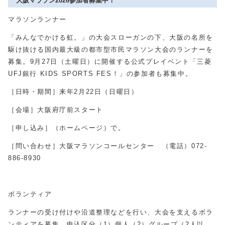
大阪マラソン2026参加者募集中！
マラソンランナー
「みんなでかける虹。」の大会スローガンの下、大阪の名所を
駆け抜ける国内最大級の都市型市民マラソン大会のランナーを
募集。9月27日（土曜日）に開催する公式プレイベント「三菱
UFJ銀行 KIDS SPORTS FES！」の参加者も募集中。
［日時・期間］来年2月22日（日曜日）
［会場］大阪府庁前スタート
［申し込み］（ホームページ）で。
［問い合わせ］大阪マラソンコールセンター （電話）072-
886-8930
ボランティア
ランナーの受け付けや沿道整理などを行い、大会を支えるボラ
ンティアを募集。申込区分（1）個人（2）グループ（2人以