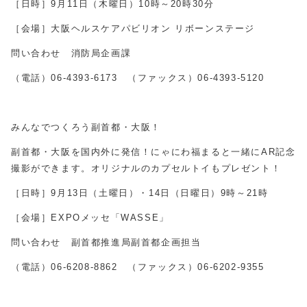
［日時］9月11日（木曜日）10時～20時30分
［会場］大阪ヘルスケアパビリオン リボーンステージ
問い合わせ 消防局企画課
（電話）
06-4393-6173
（ファックス）
06-4393-5120
みんなでつくろう副首都・大阪！
副首都・大阪を国内外に発信！にゃにわ福まると一緒に
AR
記念
撮影ができます。オリジナルのカプセルトイもプレゼント！
［日時］
9
月
13
日（土曜日）・
14
日（日曜日）
9
時～
21
時
［会場］
EXPO
メッセ「
WASSE
」
問い合わせ 副首都推進局副首都企画担当
（電話）
06-6208-8862
（ファックス）
06-6202-9355