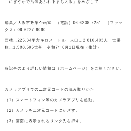
「にぎやかで活気あふれるまち大阪」をめざして
編集／大阪市政策企画室 （電話）
06-6208-7251
（ファッ
クス）
06-6227-9090
面積…
225.34
平方キロメートル 人口…
2,810,403
人 世帯
数…
1,588,595
世帯 令和
7
年
6
月
1
日現在（推計）
各記事のより詳しい情報は（ホームページ）をご覧ください。
カメラアプリでの二次元コードの読み取りかた
（
1
）スマートフォン等のカメラアプリを起動。
（
2
）カメラを二次元コードにかざす。
（
3
）画面に表示されるリンク先を押す。