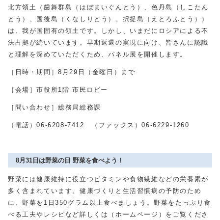
北方領土（歯舞群島（はぼまいぐんとう）、色丹島（しこたん
とう）、国後島（くなしりとう）、択捉島（えとろふとう））
は、我が国固有の領土です。しかし、いまだにロシアによる不
法占拠が続いています。早期返還の実現に向け、皆さんに認識
と理解を深めていただくため、パネル展を開催します。
［日時・期間］8月29日（金曜日）まで
［会場］市役所1階 市民ロビー
［問い合わせ］総務局総務課
（電話）06-6208-7412 （ファックス）06-6229-1260
8月31日は野菜の日 野菜を食べよう！
野菜には健康維持に役立つビタミンや食物繊維などの栄養素が
多く含まれています。健康づくりと生活習慣病の予防のため
に、野菜を1日
350
グラム以上食べましょう。野菜をたっぷり食
べる工夫やレシピなど詳しくは（ホームページ）をご覧くださ