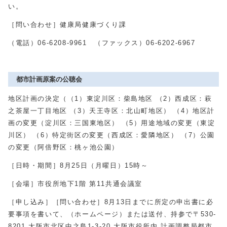
い。
［問い合わせ］健康局健康づくり課
（電話）
06-6208-9961
（ファックス）
06-6202-6967
都市計画原案の公聴会
地区計画の決定（（1）東淀川区：柴島地区 （2）西成区：萩
之茶屋一丁目地区 （3）天王寺区：北山町地区） （4）地区計
画の変更（淀川区：三国東地区） （5）用途地域の変更（東淀
川区） （6）特定街区の変更（西成区：愛隣地区） （7）公園
の変更（阿倍野区：桃ヶ池公園）
［日時・期間］8月25日（月曜日）15時～
［会場］市役所地下1階 第11共通会議室
［申し込み］［問い合わせ］8月13日までに所定の申出書に必
要事項を書いて、（ホームページ）または送付、持参で〒530-
8201 大阪市北区中之島1-3-20 大阪市役所内 計画調整局都市