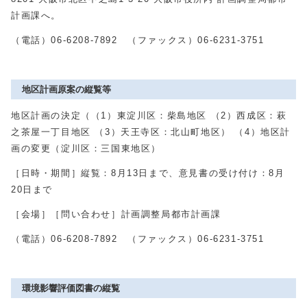
計画課へ。
（電話）06-6208-7892 （ファックス）06-6231-3751
地区計画原案の縦覧等
地区計画の決定（（
1
）東淀川区：柴島地区 （
2
）西成区：萩
之茶屋一丁目地区 （
3
）天王寺区：北山町地区） （
4
）地区計
画の変更（淀川区：三国東地区）
［日時・期間］縦覧：
8
月
13
日まで、意見書の受け付け：
8
月
20
日まで
［会場］［問い合わせ］計画調整局都市計画課
（電話）
06-6208-7892
（ファックス）
06-6231-3751
環境影響評価図書の縦覧