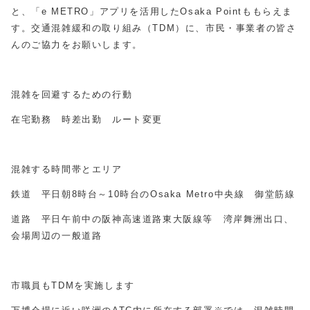
と、「
e METRO
」アプリを活用した
Osaka Point
ももらえま
す。交通混雑緩和の取り組み（
TDM
）に、市民・事業者の皆さ
んのご協力をお願いします。
混雑を回避するための行動
在宅勤務 時差出勤 ルート変更
混雑する時間帯とエリア
鉄道 平日朝8時台～
10
時台の
Osaka Metro
中央線 御堂筋線
道路 平日午前中の阪神高速道路東大阪線等 湾岸舞洲出口、
会場周辺の一般道路
市職員も
TDM
を実施します