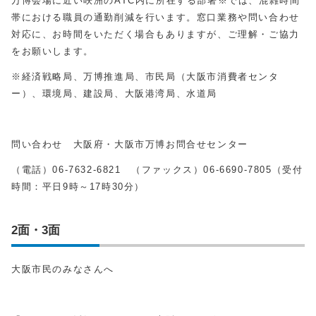
万博会場に近い咲洲の
ATC
内に所在する部署※では、混雑時間
帯における職員の通勤削減を行います。窓口業務や問い合わせ
対応に、お時間をいただく場合もありますが、ご理解・ご協力
をお願いします。
※経済戦略局、万博推進局、市民局（大阪市消費者センタ
ー）、環境局、建設局、大阪港湾局、水道局
問い合わせ 大阪府・大阪市万博お問合せセンター
（電話）
06-7632-6821
（ファックス）
06-6690-7805
（受付
時間：平日
9
時～
17
時
30
分）
2面・3面
大阪市民のみなさんへ