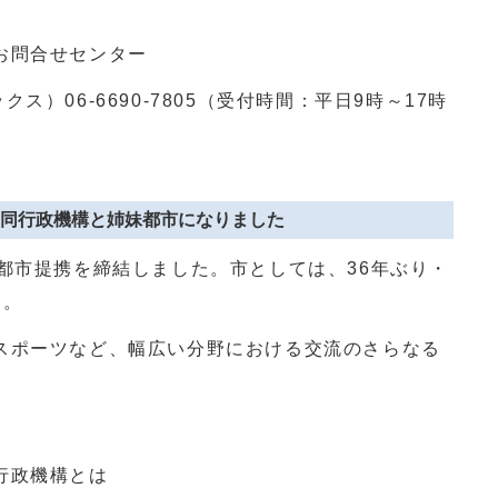
お問合せセンター
クス）
06-6690-7805
（受付時間：平日
9
時～
17
時
同行政機構と姉妹都市になりました
妹都市提携を締結しました。市としては、
36
年ぶり・
す。
スポーツなど、幅広い分野における交流のさらなる
行政機構とは