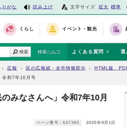
ふりがな
読み上げ
文字サイズ
拡大
標準
くらし
イベント・観光
よくある質問
選
検索
検索ヘルプ
広報
区の広報紙・全市情報部分
HTML版、P
令和7年10月号
民のみなさんへ」令和7年10月
ページ番号：647380
2025年9月1日