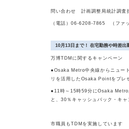
問い合わせ 計画調整局統計調査
（電話）
06-6208-7865
（ファッ
10月13日まで！ 在宅勤務や時差
万博
TDM
に関するキャンペーン
●O
saka Metro
中央線からニュー
リを活用した
Osaka Point
をプレ
●
11
時～
15
時
59
分にO
saka Metro
と、
30
％キャッシュバック・キャ
市職員も
TDM
を実施しています