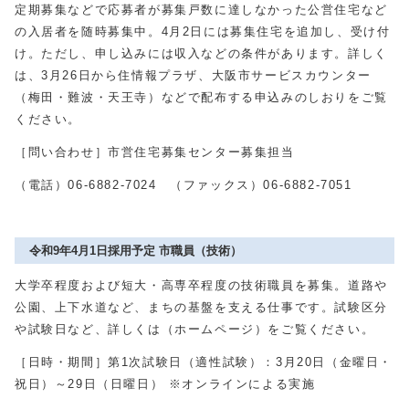
定期募集などで応募者が募集戸数に達しなかった公営住宅など
の入居者を随時募集中。
4
月
2
日には募集住宅を追加し、受け付
け。ただし、申し込みには収入などの条件があります。詳しく
は、
3
月
26
日から住情報プラザ、大阪市サービスカウンター
（梅田・難波・天王寺）などで配布する申込みのしおりをご覧
ください。
［問い合わせ］市営住宅募集センター募集担当
（電話）
06-6882-7024
（ファックス）
06-6882-7051
令和9年4月1日採用予定 市職員（技術）
大学卒程度および短大・高専卒程度の技術職員を募集。道路や
公園、上下水道など、まちの基盤を支える仕事です。試験区分
や試験日など、詳しくは（ホームページ）をご覧ください。
［日時・期間］第
1
次試験日（適性試験）：
3
月
20
日（金曜日・
祝日）～
29
日（日曜日） ※オンラインによる実施