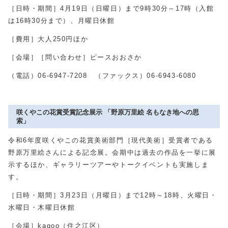
［日時・期間］
4
月
19
日（日曜日）まで
9
時
30
分～
17
時（入館
は
16
時
30
分まで）、月曜日休館
［費用］大人
250
円ほか
［会場］［問い合わせ］ピースおおさか
（電話）
06-6947-7208
（ファックス）
06-6943-6080
咲くやこの花賞受賞記念展示 「野原万里絵 名もなき地への思
索」
令和
6
年度咲くやこの花賞美術部門［現代美術］受賞者である
野原万里絵さんによる記念展。会期中は過去の作品を一挙に展
示するほか、ギャラリーツアーやトークイベントも実施しま
す。
［日時・期間］
3
月
23
日（月曜日）まで
12
時～
18
時、火曜日・
水曜日・木曜日休館
［会場］
kagoo
（住之江区）