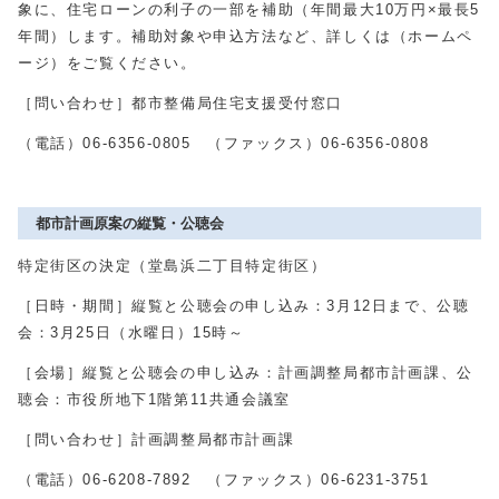
象に、住宅ローンの利子の一部を補助（年間最大
10
万円×最長
5
年間）します。補助対象や申込方法など、詳しくは（ホームペ
ージ）をご覧ください。
［問い合わせ］都市整備局住宅支援受付窓口
（電話）
06-6356-0805
（ファックス）
06-6356-0808
都市計画原案の縦覧・公聴会
特定街区の決定（堂島浜二丁目特定街区）
［日時・期間］縦覧と公聴会の申し込み：
3
月
12
日まで、公聴
会：3月
25
日（水曜日）
15
時～
［会場］縦覧と公聴会の申し込み：計画調整局都市計画課、公
聴会：市役所地下1階第
11
共通会議室
［問い合わせ］計画調整局都市計画課
（電話）
06-6208-7892
（ファックス）
06-6231-3751