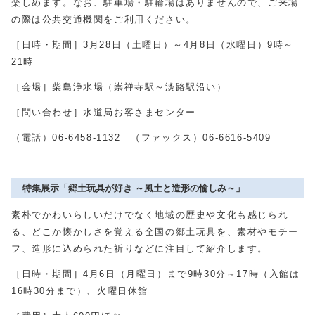
楽しめます。なお、駐車場・駐輪場はありませんので、ご来場
の際は公共交通機関をご利用ください。
［日時・期間］
3
月
28
日（土曜日）～
4
月
8
日（水曜日）
9
時～
21
時
［会場］柴島浄水場（崇禅寺駅～淡路駅沿い）
［問い合わせ］水道局お客さまセンター
（電話）
06-6458-1132
（ファックス）
06-6616-5409
特集展示「郷土玩具が好き ～風土と造形の愉しみ～」
素朴でかわいらしいだけでなく地域の歴史や文化も感じられ
る、どこか懐かしさを覚える全国の郷土玩具を、素材やモチー
フ、造形に込められた祈りなどに注目して紹介します。
［日時・期間］
4
月
6
日（月曜日）まで
9
時
30
分～
17
時（入館は
16
時
30
分まで）、火曜日休館