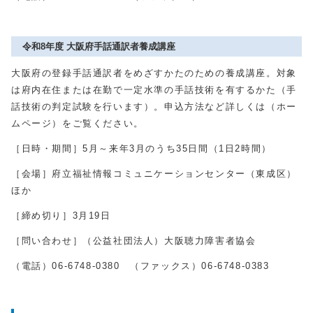
令和8年度 大阪府手話通訳者養成講座
大阪府の登録手話通訳者をめざすかたのための養成講座。対象
は府内在住または在勤で一定水準の手話技術を有するかた（手
話技術の判定試験を行います）。申込方法など詳しくは（ホー
ムページ）をご覧ください。
［日時・期間］
5
月～来年
3
月のうち
35
日間（
1
日
2
時間）
［会場］府立福祉情報コミュニケーションセンター（東成区）
ほか
［締め切り］
3
月
19
日
［問い合わせ］（公益社団法人）大阪聴力障害者協会
（電話）
06-6748-0380
（ファックス）
06-6748-0383