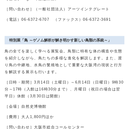
［問い合わせ］（一般社団法人）アーツインテグレート
（電話）
06-6372-6707
（ファックス）
06-6372-3691
特別展「鳥 ～ゲノム解析が解き明かす新しい鳥類の系統～」
鳥の全てを楽しく学べる展覧会。鳥類に特有な体の構造や生態
を紹介しながら、鳥たちの多様な進化を解説します。また、渡
り鳥の中継地、水鳥の繁殖地として重要な大阪湾の現状と行方
を解説する展示も行います。
［日時・期間］
3
月
14
日（土曜日）～
6
月
14
日（日曜日）9時
30
分～
17
時（入館は
16
時
30
分まで）、月曜日（祝日の場合は翌
平日）休館（
3
月
30
日は開館）
［会場］自然史博物館
［費用］大人
1,800
円ほか
［問い合わせ］大阪市総合コールセンター