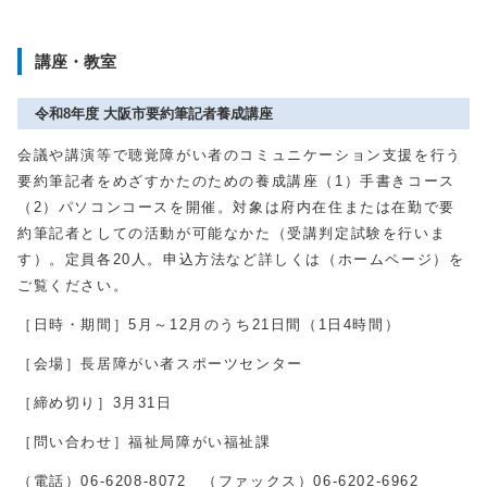
講座・教室
令和8年度 大阪市要約筆記者養成講座
会議や講演等で聴覚障がい者のコミュニケーション支援を行う
要約筆記者をめざすかたのための養成講座（
1
）手書きコース
（
2
）パソコンコースを開催。対象は府内在住または在勤で要
約筆記者としての活動が可能なかた（受講判定試験を行いま
す）。定員各
20
人。申込方法など詳しくは（ホームページ）を
ご覧ください。
［日時・期間］
5
月～
12
月のうち
21
日間（
1
日
4
時間）
［会場］長居障がい者スポーツセンター
［締め切り］
3
月
31
日
［問い合わせ］福祉局障がい福祉課
（電話）
06-6208-8072
（ファックス）
06-6202-6962