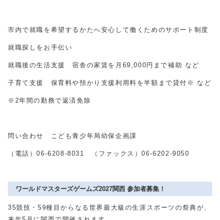
市内で就職を希望するかたへ安心して働くためのサポート制度
就職探しをお手伝い
就職後の生活支援 宿舎の家賃を月
69,000
円まで補助 など
子育て支援 保育料や預かり支援利用料を半額まで貸付※ など
※2年間の勤務で返済免除
問い合わせ こども青少年局幼保企画課
（電話）
06-6208-8031
（ファックス）
06-6202-9050
ワールドマスターズゲームズ2027関西 参加者募集！
35競技・
59
種目からなる世界最大級の生涯スポーツの祭典が、
来年
5
月に関西で開催されます。