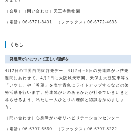
分まで）
［会場］［問い合わせ］天王寺動物園
（電話）
06-6771-8401
（ファックス）
06-6772-4633
くらし
発達障がいについて正しい理解を
4月
2
日の世界自閉症啓発デー、
4
月
2
日～8日の発達障がい啓発
週間にあわせて、
4
月
2
日に大阪城天守閣、天保山大観覧車等を
「いやし」や「希望」を表す青色にライトアップするなどの啓
発活動を行います。発達障がいのあるかたが社会でいきいきと
暮らせるよう、私たち一人ひとりの理解と認識を深めましょ
う。
［問い合わせ］心身障がい者リハビリテーションセンター
（電話）
06-6797-6560
（ファックス）
06-6797-8222