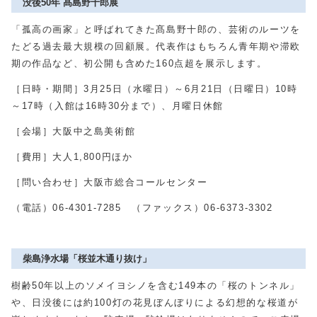
没後50年 髙島野十郎展
「孤高の画家」と呼ばれてきた髙島野十郎の、芸術のルーツを
たどる過去最大規模の回顧展。代表作はもちろん青年期や滞欧
期の作品など、初公開も含めた
160
点超を展示します。
［日時・期間］
3
月
25
日（水曜日）～
6
月
21
日（日曜日）
10
時
～
17
時（入館は
16
時
30
分まで）、月曜日休館
［会場］大阪中之島美術館
［費用］大人
1,800
円ほか
［問い合わせ］大阪市総合コールセンター
（電話）
06-4301-7285
（ファックス）
06-6373-3302
柴島浄水場「桜並木通り抜け」
樹齢
50
年以上のソメイヨシノを含む
149
本の「桜のトンネル」
や、日没後には約
100
灯の花見ぼんぼりによる幻想的な桜道が