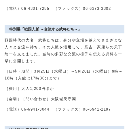
（電話）
06-4301-7285
（ファックス）
06-6373-3302
特別展「戦国人脈 ～交流する武将たち～」
戦国時代の大名・武将たちは、身分や立場を越えてさまざまな
人々と交流を持ち、その人脈を活用して、秀吉・家康らの天下
統一を支えました。当時の多彩な交流の様子を伝える資料を一
挙に公開します。
［日時・期間］
3
月
25
日（水曜日）～
5
月
20
日（水曜日）
9
時～
18
時（入館は
17
時
30
分まで）
［費用］大人
1,200
円ほか
［会場］［問い合わせ］大阪城天守閣
（電話）
06-6941-3044
（ファックス）
06-6941-2197