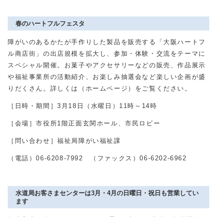
春のハートフルフェスタ
障がいのあるかたが手作りした製品を販売する「大阪ハートフ
ル商店街」の出店規模を拡大し、参加・体験・交流をテーマに
スペシャル開催。お菓子やアクセサリーなどの販売、作品展示
や福祉事業所の活動紹介、お楽しみ抽選会など楽しい企画が盛
りだくさん。詳しくは（ホームページ）をご覧ください。
［日時・期間］
3
月
18
日（水曜日）
11
時～
14
時
［会場］市役所1階正面玄関ホール、市民ロビー
［問い合わせ］福祉局障がい福祉課
（電話）
06-6208-7992
（ファックス）
06-6202-6962
水道局お客さまセンターは3月・4月の日曜日・祝日も営業してい
ます