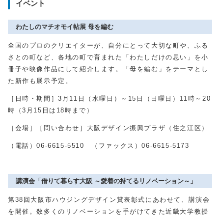
イベント
わたしのマチオモイ帖展 母を編む
全国のプロのクリエイターが、自分にとって大切な町や、ふる
さとの町など、各地の町で育まれた「わたしだけの思い」を小
冊子や映像作品にして紹介します。「母を編む」をテーマとし
た新作も展示予定。
［日時・期間］
3
月
11
日（水曜日）～
15
日（日曜日）
11
時～
20
時（
3
月
15
日は
18
時まで）
［会場］［問い合わせ］大阪デザイン振興プラザ（住之江区）
（電話）
06-6615-5510
（ファックス）
06-6615-5173
講演会「借りて暮らす大阪 ～愛着の持てるリノベーション～」
第
38
回大阪市ハウジングデザイン賞表彰式にあわせて、講演会
を開催。数多くのリノベーションを手がけてきた近畿大学教授