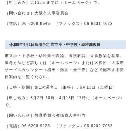
［申し込み］
3
月
15
日までに（ホームページ）で。
［問い合わせ］大阪市人事委員会
（電話）
06-6208-8545
（ファックス）
06-6231-4622
令和9年4月1日採用予定 市立小・中学校・幼稚園教員
市立小・中学校・幼稚園の教諭、養護教諭、栄養教諭を募集。
選考方法など詳しくは（ホームページ）または区役所、大阪市
サービスカウンター（梅田・難波・天王寺）などで配布する受
験案内をご覧ください。
［日時・期間］第
1
次選考日（筆答）：
6
月
13
日（土曜日）
［申し込み］
3
月
2
日
10
時～
4
月
13
日
17
時に（ホームページ）
で。
［問い合わせ］教育委員会教職員人事担当
（電話）
06-6208-9123
（ファックス）
06-6202-7053