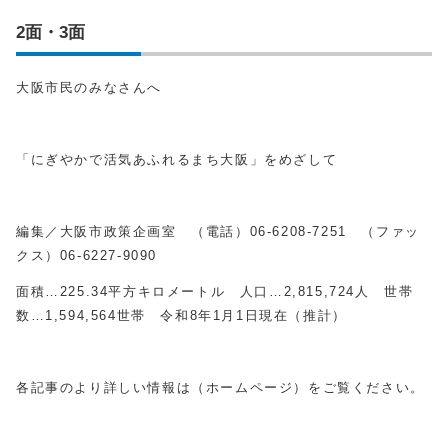
2面・3面
大阪市民のみなさんへ
「にぎやかで活気あふれるまち大阪」をめざして
編集／大阪市政策企画室 （電話）
06-6208-7251
（ファッ
クス）
06-6227-9090
面積…
225.34
平方キロメートル 人口…
2,815,724
人 世帯
数…
1,594,564
世帯 令和
8
年
1
月
1
日現在（推計）
各記事のより詳しい情報は（ホームページ）をご覧ください。