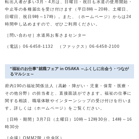
転出入者が多い
3
月・
4
月は、日曜日・祝日も水道の使用開始・
中止等の各種届出を受け付けます（平日
8
時～
20
時、土曜日、
日曜日、祝日
9
時～
17
時）。また、（ホームページ）からは
24
時間申し込めますので、ぜひご利用ください。
［問い合わせ］水道局お客さまセンター
（電話）
06-6458-1132
（ファックス）
06-6458-2100
“福祉のお仕事”就職フェア in OSAKA ～ふくしに出会う・つなが
るマルシェ～
府内
190
の福祉関係法人（高齢・障がい・児童・保育・医療・
その他分野）の担当者と、直接面談ができます。福祉の仕事に
関する相談、職場体験やインターンシップの受け付けを行いま
す。詳しくは（ホームページ）をご覧ください。
［日時・期間］
3
月
7
日（土曜日）
10
時～
12
時
30
分、
14
時～
16
時
30
分
［会場］OMM2階（中央区）