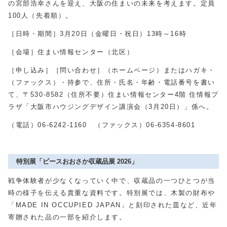
の宮部浩幸さんを迎え、大阪の住まいの未来を考えます。定員
100
人（先着順）。
［日時・期間］
3
月
20
日（金曜日・祝日）
13
時～
16
時
［会場］住まい情報センター（北区）
［申し込み］［問い合わせ］（ホームページ）またはハガキ・
（ファックス）・持参で、住所・氏名・年齢・電話番号を書い
て、〒
530-8582
（住所不要）住まい情報センター
4
階 住情報プ
ラザ「大阪市ハウジングデザイン講演会（
3
月
20
日）」係へ。
（電話）
06-6242-1160
（ファックス）
06-6354-8601
特別展「ピースおおさか収蔵品展 2026」
戦争体験者が少なくなっていく中で、収蔵品の一つひとつが当
時の様子を伝える貴重な資料です。特別展では、木製の財布や
「
MADE IN OCCUPIED JAPAN
」と刻印された皿など、近年
寄贈された品の一部を紹介します。