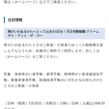
報は（ホームページ）などでご確認ください。
注目情報
障がいのあるかたへとっておきの1日を！天王寺動物園 ドリーム
デイ・アット・ザ・ズー
障がいのあるかたとそのご家族・介助者にゆっくり動物園を楽
しんでもらうため、休園日に無料でご招待します。詳しくは
（ホームページ）をご覧ください。
対象 身体障がい者手帳、療育手帳、精神障がい者保健福祉手
帳、被爆者健康手帳、戦傷病者手帳のいずれかをお持ちのかた
とそのご家族・介助者
［日時・期間］
3
月
30
日（月曜日）
10
時～
15
時（入園は
14
時
30