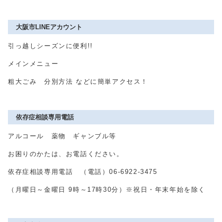
大阪市LINEアカウント
引っ越しシーズンに便利
!!
メインメニュー
粗大ごみ 分別方法 などに簡単アクセス！
依存症相談専用電話
アルコール 薬物 ギャンブル等
お困りのかたは、お電話ください。
依存症相談専用電話 （電話）06-6922-3475
（月曜日～金曜日
9
時～
17
時
30
分）※祝日・年末年始を除く