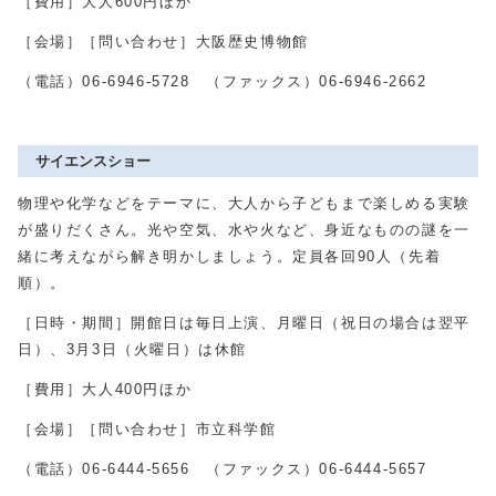
［費用］大人
600
円ほか
［会場］［問い合わせ］大阪歴史博物館
（電話）
06-6946-5728
（ファックス）
06-6946-2662
サイエンスショー
物理や化学などをテーマに、大人から子どもまで楽しめる実験
が盛りだくさん。光や空気、水や火など、身近なものの謎を一
緒に考えながら解き明かしましょう。定員各回
90
人（先着
順）。
［日時・期間］開館日は毎日上演、月曜日（祝日の場合は翌平
日）、
3
月
3
日（火曜日）は休館
［費用］大人
400
円ほか
［会場］［問い合わせ］市立科学館
（電話）
06-6444-5656
（ファックス）
06-6444-5657