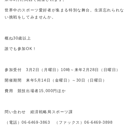
世界中のスポーツ愛好者が集まる特別な舞台。生涯忘れられな
い挑戦をしてみませんか。
概ね
30
歳以上
誰でも参加
OK
！
参加受付
3
月
2
日（月曜日）
10
時～来年
2
月
28
日（日曜日）
開催期間 来年5月14日（金曜日）～30日（日曜日）
費用 競技出場者
15,000
円ほか
問い合わせ 経済戦略局スポーツ課
（電話）
06-6469-3863
（ファックス）
06-6469-3898