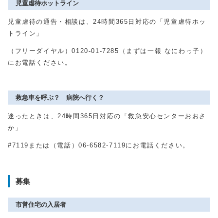
児童虐待ホットライン
児童虐待の通告・相談は、
24
時間
365
日対応の「児童虐待ホッ
トライン」
（フリーダイヤル）
0120-01-7285
（まずは一報 なにわっ子）
にお電話ください。
救急車を呼ぶ？ 病院へ行く？
迷ったときは、
24
時間
365
日対応の「救急安心センターおおさ
か」
#7119または（電話）
06-6582-7119
にお電話ください。
募集
市営住宅の入居者