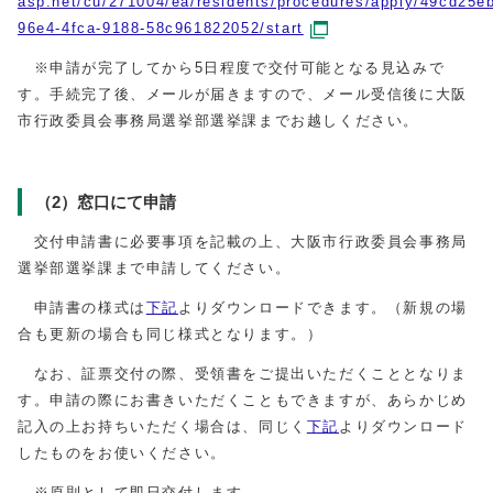
asp.net/cu/271004/ea/residents/procedures/apply/49cd25e
96e4-4fca-9188-58c961822052/start
※申請が完了してから5日程度で交付可能となる見込みで
す。手続完了後、メールが届きますので、メール受信後に大阪
市行政委員会事務局選挙部選挙課までお越しください。
（2）窓口にて申請
交付申請書に必要事項を記載の上、大阪市行政委員会事務局
選挙部選挙課まで申請してください。
申請書の様式は
下記
よりダウンロードできます。（新規の場
合も更新の場合も同じ様式となります。）
なお、証票交付の際、受領書をご提出いただくこととなりま
す。申請の際にお書きいただくこともできますが、あらかじめ
記入の上お持ちいただく場合は、同じく
下記
よりダウンロード
したものをお使いください。
※原則として即日交付します。