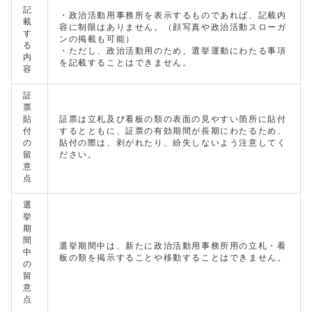
記
・政治活動用事務所を表示するものであれば、記載内
載
容に制限はありません。（顔写真や政治活動スローガ
す
ンの掲載も可能）
る
・ただし、政治活動用のため、選挙運動にわたる事項
内
を記載することはできません。
容
証
票
貼
証票は立札及び看板の類の表面の見やすい箇所に貼付
付
するとともに、証票の有効期間が長期にわたるため、
の
貼付の際は、剥がれたり、紛失しないよう注意してく
留
ださい。
意
点
選
挙
期
間
選挙期間中は、新たに政治活動用事務所用の立札・看
中
板の類を掲示することや移動することはできません。
の
留
意
点