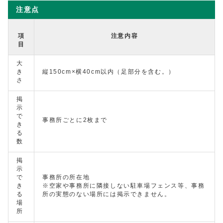
注意点
項
注意内容
目
大
き
縦150cm×横40cm以内（足部分を含む。）
さ
掲
示
で
事務所ごとに2枚まで
き
る
数
掲
示
で
事務所の所在地
き
※空家や事務所に隣接しない駐車場フェンス等、事務
る
所の実態のない場所には掲示できません。
場
所