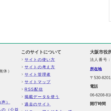
このサイトについて
大阪市役
サイトの使い方
法人番号：6
サイトの考え方
所在地
中無休）
サイト管理者
〒530-82
サイトマップ
電話
RSS配信
06-6208-
掲載データを使う
の声）
開庁時間
過去のサイト
もの（公益