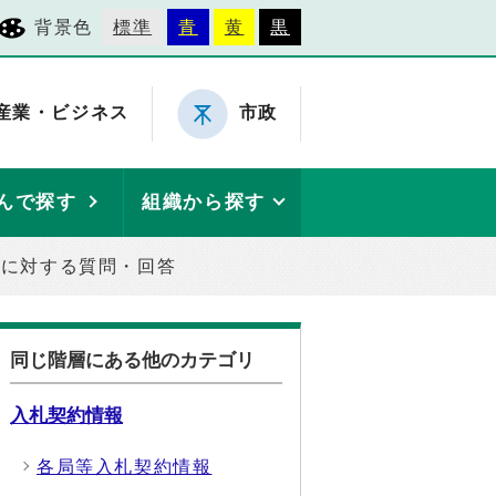
背景色
標準
青
黄
黒
産業・ビジネス
市政
んで探す
組織から探す
等に対する質問・回答
同じ階層にある他のカテゴリ
入札契約情報
各局等入札契約情報