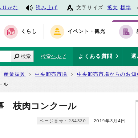
ふりがな
読み上げ
文字サイズ
拡大
標準
くらし
イベント・観光
よくある質問
選
検索
検索ヘルプ
産業振興
中央卸売市場
中央卸売市場からのお知
クール
事 枝肉コンクール
ページ番号：284330
2019年3月4日