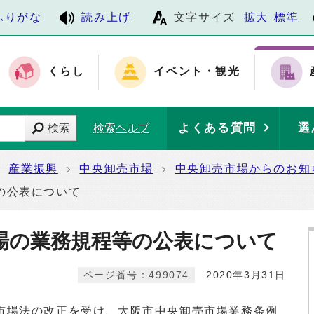
ふりがな
読み上げ
文字サイズ
拡大
標準
くらし
イベント・観光
よくある質問
選
検索
検索ヘルプ
産業振興
中央卸売市場
中央卸売市場からのお知
の公表について
場の業務規程等の公表について
ページ番号：499074
2020年3月31日
場法の改正を受け、大阪市中央卸売市場業務条例