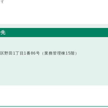
ます
せ先
福島区野田1丁目1番86号（業務管理棟15階）