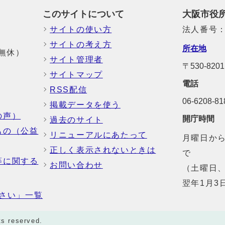
このサイトについて
大阪市役
サイトの使い方
法人番号：6
サイトの考え方
所在地
中無休）
サイト管理者
〒530-8
サイトマップ
電話
RSS配信
06-6208-
掲載データを使う
の声）
開庁時間
過去のサイト
もの（公益
リニューアルにあたって
月曜日から
正しく表示されないときは
で
等に関する
お問い合わせ
（土曜日、
翌年1月3
さい」一覧
ts reserved.