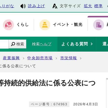
ふりがな
読み上げ
文字サイズ
拡大
標準
くらし
イベント・観光
よくある質問
選
検索
検索ヘルプ
産業振興
中央卸売市場
市況情報
に係る公表について
等持続的供給法に係る公表につ
ページ番号：674963
2026年4月3日