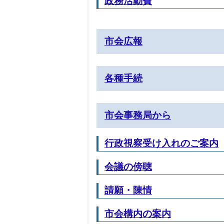
政務活動費
市会広報
各種手続
市会事務局から
行政視察受け入れのご案内
会議の傍聴
請願・陳情
市会構内の案内