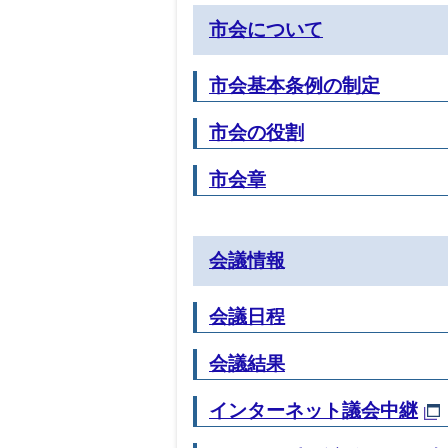
市会について
市会基本条例の制定
市会の役割
市会章
会議情報
会議日程
会議結果
インターネット議会中継