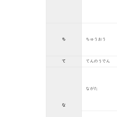
ち
ちゅうおう
て
てんのうでん
ながた
な