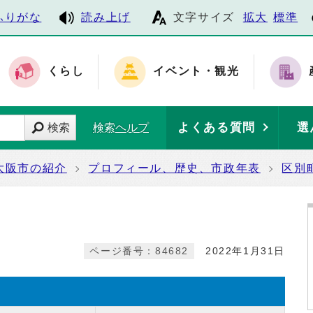
ふりがな
読み上げ
文字サイズ
拡大
標準
くらし
イベント・観光
よくある質問
選
検索
検索ヘルプ
大阪市の紹介
プロフィール、歴史、市政年表
区別
ページ番号：84682
2022年1月31日