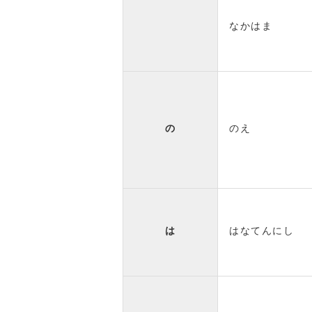
なかはま
の
のえ
は
はなてんにし