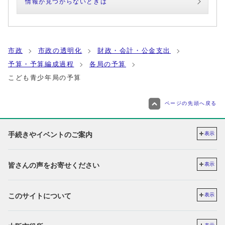
情報が見つからないときは
市政
市政の透明化
財政・会計・公金支出
予算・予算編成過程
各局の予算
こども青少年局の予算
ページの先頭へ戻る
手続きやイベントのご案内
表示
皆さんの声をお寄せください
表示
このサイトについて
表示