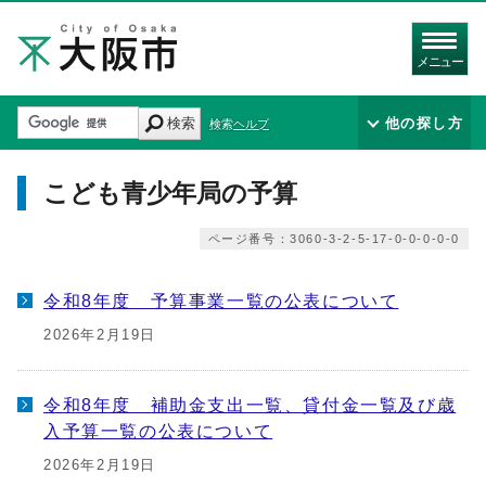
メニュー
検索
他の探し方
検索ヘルプ
こども青少年局の予算
ページ番号：3060-3-2-5-17-0-0-0-0-0
令和8年度 予算事業一覧の公表について
2026年2月19日
令和8年度 補助金支出一覧、貸付金一覧及び歳
入予算一覧の公表について
2026年2月19日