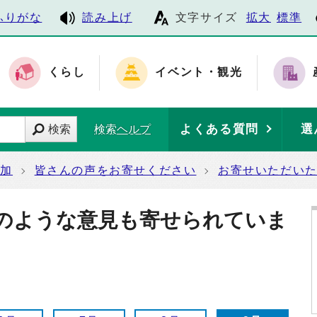
ふりがな
読み上げ
文字サイズ
拡大
標準
くらし
イベント・観光
よくある質問
選
検索
検索ヘルプ
参加
皆さんの声をお寄せください
お寄せいただい
のような意見も寄せられていま