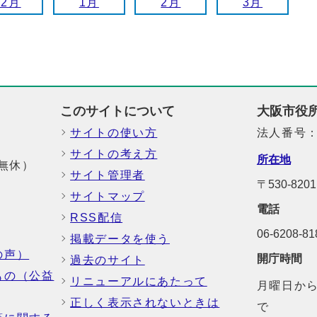
12月
1月
2月
3月
このサイトについて
大阪市役
サイトの使い方
法人番号：6
サイトの考え方
所在地
中無休）
サイト管理者
〒530-8
サイトマップ
電話
RSS配信
06-6208-
掲載データを使う
の声）
開庁時間
過去のサイト
もの（公益
リニューアルにあたって
月曜日から
正しく表示されないときは
で