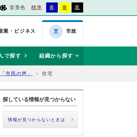
背景色
標準
青
黄
黒
産業・ビジネス
市政
んで探す
組織から探す
た「市民の声」
住宅
探している情報が見つからない
情報が見つからないときは