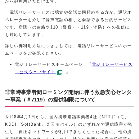
かを御利用いただけます。
電話リレーサービスは聴覚や発話に困難のある方が、通訳オ
ペレーターを介して音声電話の相手と会話できる公的サービス
です。病院への連絡や
110
（警察）・
119
（消防）への発信に
も対応しています。
詳しい御利用方法につきましては、電話リレーサービスのホー
ムページをご確認ください。
電話リレーサービスホームページ 「
電話リレーサービス
｜公式ウェブサイト
」
非常時事業者間ローミング開始に伴う救急安心センタ
ー事業（＃7119）の提供制限について
令和8年4月1日から、国内携帯電話事業者4社（
NTT
ドコモ、
KDDI
、
SoftBank
、楽天モバイル）のいずれかで通信障害が発
生し、自社ネットワークが利用できなくなった場合に、他の携