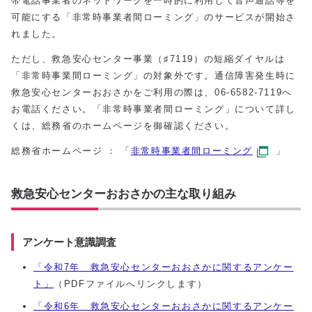
帯電話事業者のネットワークを一時的に利用して音声通話等を
可能にする「非常時事業者間ローミング」のサービスが開始さ
れました。
ただし、救急安心センター事業（♯
7119
）の短縮ダイヤルは
「非常時事業間ローミング」の対象外です。通信障害発生時に
救急安心センターおおさかをご利用の際は、
06
‐
6582
‐
7119
へ
お電話ください。「非常時事業者間ローミング」について詳し
くは、総務省のホームページを御確認ください。
総務省ホームページ ： 「
非常時事業者間ローミング
」
救急安心センターおおさかの主な取り組み
アンケート意識調査
「令和7年 救急安心センターおおさかに関するアンケー
ト」
（PDFファイルへリンクします）
「令和6年 救急安心センターおおさかに関するアンケー