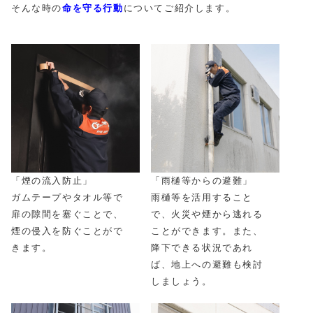
そんな時の
命を守る行動
についてご紹介します。
「雨樋等からの避難」
「煙の流入防止」
雨樋等を活用すること
ガムテープやタオル等で
で、火災や煙から逃れる
扉の隙間を塞ぐことで、
ことができます。また、
煙の侵入を防ぐことがで
降下できる状況であれ
きます。
ば、地上への避難も検討
しましょう。