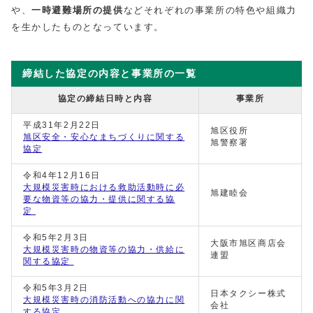
や、
一時避難場所の提供
などそれぞれの事業所の特色や組織力
を生かしたものとなっています。
締結した協定の内容と事業所の一覧
協定の締結日時と内容
事業所
平成31年2月22日
旭区役所
旭区安全・安心なまちづくりに関する
旭警察署
協定
令和4年12月16日
大規模災害時における救助活動時に必
旭建睦会
要な物資等の協力・提供に関する協
定
令和5年2月3日
大阪市旭区商店会
大規模災害時の物資等の協力・供給に
連盟
関する協定
令和5年3月2日
日本タクシー株式
大規模災害時の消防活動への協力に関
会社
する協定