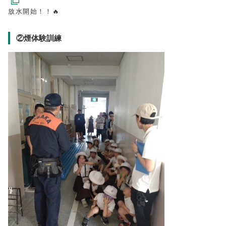
放水開始！！🔥
②煙体験訓練