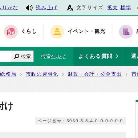
ふりがな
読み上げ
文字サイズ
拡大
標準
くらし
イベント・観光
よくある質問
選
検索
検索ヘルプ
総務局
市政の透明化
財政・会計・公金支出
市
付け
ページ番号：3060-3-8-4-0-0-0-0-0-0