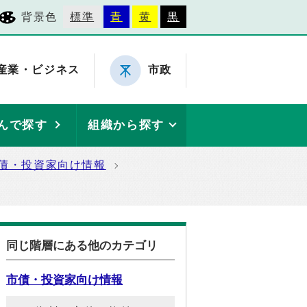
背景色
標準
青
黄
黒
産業・ビジネス
市政
んで探す
組織から探す
債・投資家向け情報
同じ階層にある他のカテゴリ
市債・投資家向け情報