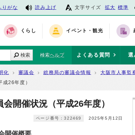
ふりがな
読み上げ
文字サイズ
拡大
標準
くらし
イベント・観光
よくある質問
選
検索
検索ヘルプ
明化
審議会
総務局の審議会情報
大阪市人事監
成26年度）
員会開催状況（平成26年度）
ページ番号：322469
2025年5月12日
会開催概要