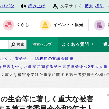
ふりがな
読み上げ
文字サイズ
拡大
標準
くらし
イベント・観光
よくある質問
選
検索
検索ヘルプ
明化
審議会
総務局の審議会情報
な被害を受けた事案に関する第三者委員会令和2年大人事人
く重大な被害を受けた事案に関する第三者委員会令和2年
その生命等に著しく重大な被害
する第三者委員会令和2年大人