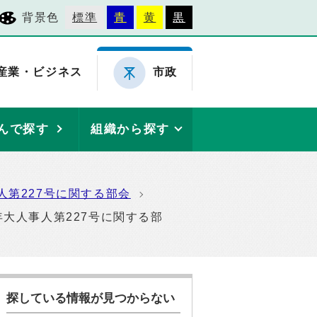
背景色
標準
青
黄
黒
産業・ビジネス
市政
んで探す
組織から探す
第227号に関する部会
大人事人第227号に関する部
探している情報が見つからない