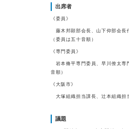
出席者
《委員》
藤木邦顕部会長、山下仰部会長代
（委員は五十音順）
《専門委員》
岩本脩平専門委員、早川僚太専門
音順）
《大阪市》
大塚組織担当課長、辻本組織担
議題