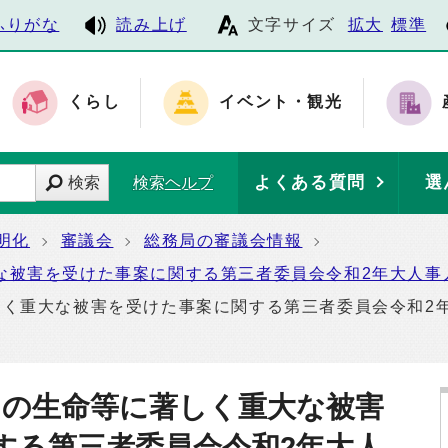
ふりがな
読み上げ
文字サイズ
拡大
標準
くらし
イベント・観光
よくある質問
選
検索
検索ヘルプ
明化
審議会
総務局の審議会情報
な被害を受けた事案に関する第三者委員会令和2年大人事人
く重大な被害を受けた事案に関する第三者委員会令和2年
その生命等に著しく重大な被害
する第三者委員会令和2年大人