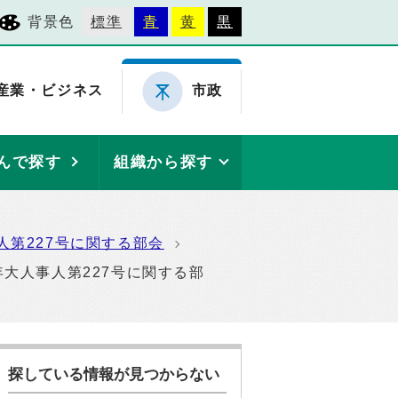
背景色
標準
青
黄
黒
産業・ビジネス
市政
んで探す
組織から探す
第227号に関する部会
大人事人第227号に関する部
探している情報が見つからない