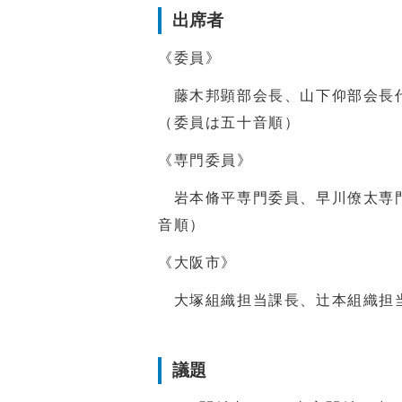
出席者
《委員》
藤木邦顕部会長、山下仰部会長代
（委員は五十音順）
《専門委員》
岩本脩平専門委員、早川僚太専門
音順）
《大阪市》
大塚組織担当課長、辻本組織担
議題