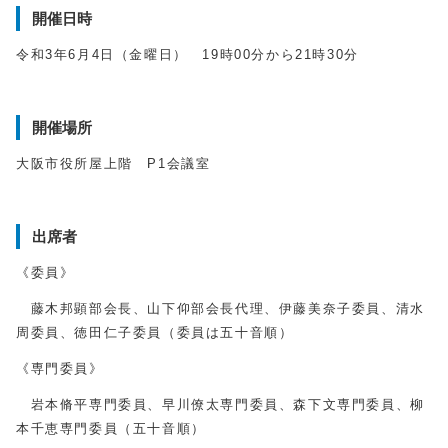
開催日時
令和3年6月4日（金曜日） 19時00分から21時30分
開催場所
大阪市役所屋上階 P1会議室
出席者
《委員》
藤木邦顕部会長、山下仰部会長代理、伊藤美奈子委員、清水
周委員、徳田仁子委員（委員は五十音順）
《専門委員》
岩本脩平専門委員、早川僚太専門委員、森下文専門委員、柳
本千恵専門委員（五十音順）