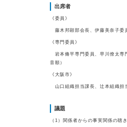
出席者
《委員》
藤木邦顕部会長、伊藤美奈子委員
《専門委員》
岩本脩平専門委員、早川僚太専門
音順）
《大阪市》
山口組織担当課長、辻本組織担
議題
（1）関係者からの事実関係の聴