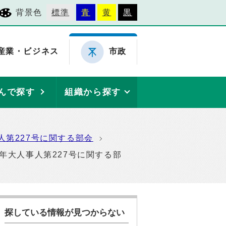
背景色
標準
青
黄
黒
産業・ビジネス
市政
んで探す
組織から探す
第227号に関する部会
年大人事人第227号に関する部
探している情報が見つからない