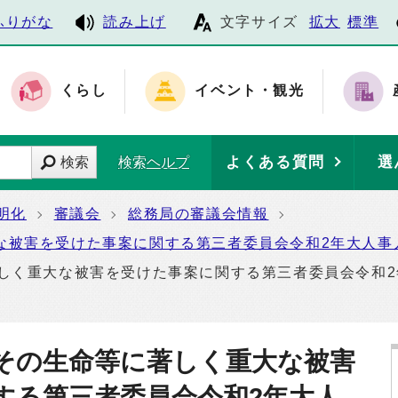
ふりがな
読み上げ
文字サイズ
拡大
標準
くらし
イベント・観光
よくある質問
選
検索
検索ヘルプ
明化
審議会
総務局の審議会情報
な被害を受けた事案に関する第三者委員会令和2年大人事人
しく重大な被害を受けた事案に関する第三者委員会令和2
がその生命等に著しく重大な被害
する第三者委員会令和2年大人