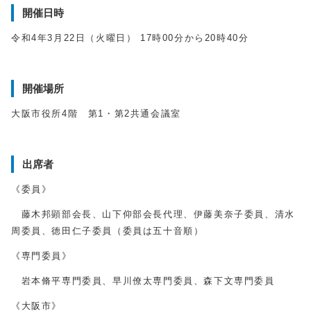
開催日時
令和4年3月22日（火曜日） 17時00分から20時40分
開催場所
大阪市役所4階 第1・第2共通会議室
出席者
《委員》
藤木邦顕部会長、山下仰部会長代理、伊藤美奈子委員、清水
周委員、徳田仁子委員（委員は五十音順）
《専門委員》
岩本脩平専門委員、早川僚太専門委員、森下文専門委員
《大阪市》