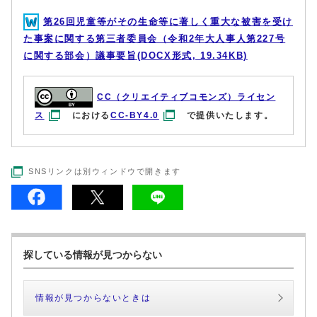
第26回児童等がその生命等に著しく重大な被害を受け
た事案に関する第三者委員会（令和2年大人事人第227号
に関する部会）議事要旨(DOCX形式, 19.34KB)
CC（クリエイティブコモンズ）ライセン
ス
における
CC-BY4.0
で提供いたします。
SNSリンクは別ウィンドウで開きます
探している情報が見つからない
情報が見つからないときは