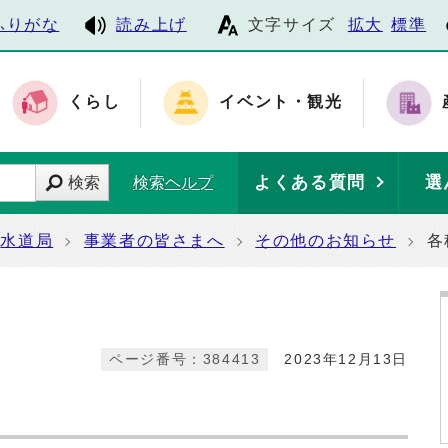
ふりがな
読み上げ
文字サイズ
拡大
標準
くらし
イベント・観光
よくある質問
選
検索
検索ヘルプ
水道局
事業者の皆さまへ
その他のお知らせ
各
ページ番号：384413
2023年12月13日