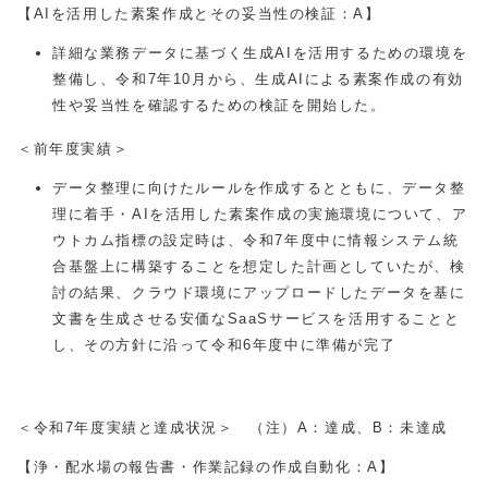
【AIを活用した素案作成とその妥当性の検証：A】
詳細な業務データに基づく生成
AI
を活用するための環境を
整備し、令和
7
年
10
月から、生成
AI
による素案作成の有効
性や妥当性を確認するための検証を開始した。
＜前年度実績＞
データ整理に向けたルールを作成するとともに、データ整
理に着手・
AI
を活用した素案作成の実施環境について、ア
ウトカム指標の設定時は、令和7年度中に情報システム統
合基盤上に構築することを想定した計画としていたが、検
討の結果、クラウド環境にアップロードしたデータを基に
文書を生成させる安価な
SaaS
サービスを活用することと
し、その方針に沿って令和
6
年度中に準備が完了
＜令和7年度実績と達成状況＞ （注）A：達成、B：未達成
【浄・配水場の報告書・作業記録の作成自動化：A】