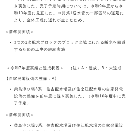
き実施した。完了予定時期については、令和9年度から令
和10年度に見直した。⇒巽第1送水管の一部区間の遅延に
より、全体工程に遅れが生じたため。
＜前年度実績＞
3つの1次配水ブロックのブロック全域にわたる断水を回避
するための工事の継続実施
＜令和7年度実績と達成状況＞ （注）A：達成、B：未達成
【自家発電設備の整備：A】
柴島浄水場3系、住吉配水場及び住之江配水場の自家発電
設備の整備を前年度に続き実施した。（令和10年度中に完
了予定）
＜前年度実績＞
柴島浄水場3系、住吉配水場及び住江配水場の自家発電設