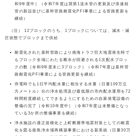
和9年度中］（令和7年度は巽第1送水管の更新及び浪速枝
管の新設並びに基幹管路耐震化PFI事業による管路更新を
継続）
（注） 12ブロックのうち、1ブロックについては、減水・減
圧状態でブロックまで供給
耐震化された基幹管路により南海トラフ巨大地震発生時で
もブロック全域にわたる断水が回避される1次配水ブロッ
クの数［令和9年度末に3ブロック］（令和7年度は基幹管
路耐震化PFI事業による管路更新を継続）
停電時でも1日平均配水量に相当する水量（日量109万立
方メートル）分の浄水処理及び最低限の市内配水運用を72
時間程度継続してできるようにするための自家発電設備の
整備の完了［令和10年度中］（令和7年度は未整備となっ
ている3か所の整備事業を継続）
浄水施設の適正規模化と上町断層帯地震対策としての耐震
化を図る柴島浄水場再構築事業における新系統（日量30万