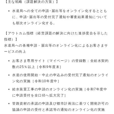
【主な戦略（課題解決の方策）】
水道局への全ての申請･届出等をオンライン化するととも
に、申請･届出等の受付完了通知や審査結果通知について
も順次オンライン化する。
【アウトカム指標（経営課題の解決に向けた進捗度合を示した
指標）】
水道局への各種申請・届出等のオンライン化によるお客さまサ
ービスの向上
お客さま専用サイト（マイページ）の登録数：全給水契約
数の25％以上［令和9年度末］
水道の使用開始・中止の申込みの受付完了通知のオンライ
ン化の実施［令和10年度中］
給水装置工事の申請のオンライン化の実施［令和7年度中
に申請受付を全口径へ拡大完了］
管路資材の承認の申請及び都市計画法に基づく開発許可の
協議の申請の受付と承認等の通知のオンライン化の実施