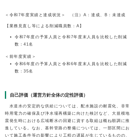
＜令和7年度実績と達成状況＞ （注）A：達成、B：未達成
【業務見直し等による削減職員数：A】
令和7年度の予算人員と令和7年度末人員を比較した削減
数：
41
名
＜前年度実績＞
令和6年度の予算人員と令和6年度末人員を比較した削減
数：
35
名
自己評価（運営方針全体の定性評価）
水道水の安定的な供給については、配水施設の耐震化、非常
時用電力の確保及び浄水場再構築に向けた検討など、大規模地
震発生時における広域断水の回避に資する取組は概ね順調に推
進している。なお、基幹管路の整備については、一部区間にお
いて施工条件等の影響により工程の遅延が生じているものの、