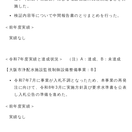
施した。
検証内容等について中間報告書のとりまとめを行った。
＜前年度実績＞
実績なし
＜令和7年度実績と達成状況＞ （注）A：達成、B：未達成
【大阪市浄配水施設監視制御設備整備事業：B】
令和
7
年7月に事業が入札不調となったため、本事業の再発
注に向けて、令和8年3月に実施方針及び要求水準書を公表
し入札公告の準備を進めた。
＜前年度実績＞
実績なし