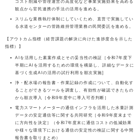
コスト削減や管理運営の高度化など事業実施効果を高める
観点から官民連携の手法の活用を進める。
スリムな業務執行体制にしていくため、直営で実施してい
る水道センターの管路維持管理業務の民間委託を進める。
【アウトカム指標（経営課題の解決に向けた進捗度合を示した
指標）】
AIを活用した素案作成とその妥当性の検証［令和7年度下
半期にAIを活用するための環境を構築し、詳細なデータに
基づく生成AIの活用の試行利用を順次実施
]
浄・配水場の報告書・作業記録の作成について、自動化す
ることができるツールを調査し、有効性が確認できたもの
から順次導入［令和9年度中に導入可否判断］
電力スマートメーターの通信インフラを活用した水量計測
データの安定通信等に関する共同研究［令和9年度末まで
に方向性を決定］（令和7年度末に通信コストの低減効果
や様々な環境下における通信の安定性の検証に関する中間
報告書を取りまとめ）