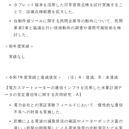
タブレット端末を活用した日常巡視点検を試行実施するこ
とで、設備点検範囲を拡大した。
自動作成ツールに関する民間企業等の動向について、民間
業者2者と協議を行い技術動向の調査や適用可能技術を検
討した。
＜前年度実績＞
実績なし
＜令和7年度実績と達成状況＞ （注）A：達成、B：未達成
【電力スマートメーターの通信インフラを活用した水量計測デ
ータの安定通信等に関する共同研究：A】
電力会社との実証実験フィールドにおいて、慢性的な通信
不良への対策を実施した。
距離による電波の減衰状況の確認やメーターボックス蓋の
違い（鉄製や樹脂製）による電波強度の比較測定などを実