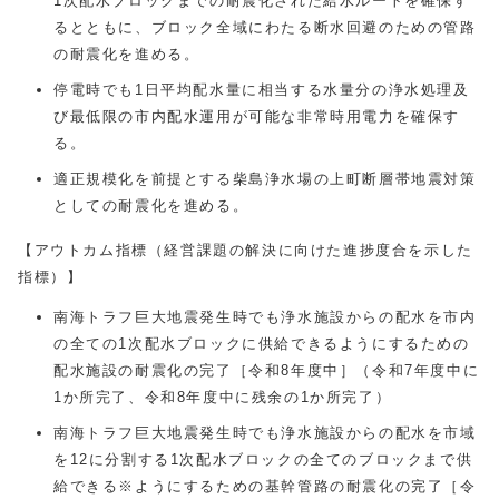
1次配水ブロックまでの耐震化された給水ルートを確保す
るとともに、ブロック全域にわたる断水回避のための管路
の耐震化を進める。
停電時でも1日平均配水量に相当する水量分の浄水処理及
び最低限の市内配水運用が可能な非常時用電力を確保す
る。
適正規模化を前提とする柴島浄水場の上町断層帯地震対策
としての耐震化を進める。
【アウトカム指標（経営課題の解決に向けた進捗度合を示した
指標）】
南海トラフ巨大地震発生時でも浄水施設からの配水を市内
の全ての1次配水ブロックに供給できるようにするための
配水施設の耐震化の完了［令和8年度中］（令和7年度中に
1か所完了、令和8年度中に残余の1か所完了）
南海トラフ巨大地震発生時でも浄水施設からの配水を市域
を12に分割する1次配水ブロックの全てのブロックまで供
給できる※ようにするための基幹管路の耐震化の完了［令