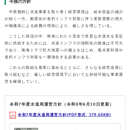
今後の方針
中長期的に水道事業を取り巻く経営環境は、給水収益の減少
が続く一方、耐震化や老朽インフラ対策に伴う更新需要の増大
や物価高による経費の増加により、厳しさを増している。
こうした状況の中、将来にわたり安全で良質な水道水を安定
的に供給するためには、水道インフラの強靭化の推進は不可欠
であり、南海トラフ巨大地震への備えをはじめ、風水害対策や
老朽インフラ対策を一層強化する必要がある。
これらの取組を着実に進めるとともに、さらなる経営改善に
取り組むなど、厳しい経営環境下においても持続可能な事業運
営を確保していく。
令和7年度水道局運営方針（令和8年6月10日更新）
令和7年度水道局運営方針(PDF形式, 379.60KB)