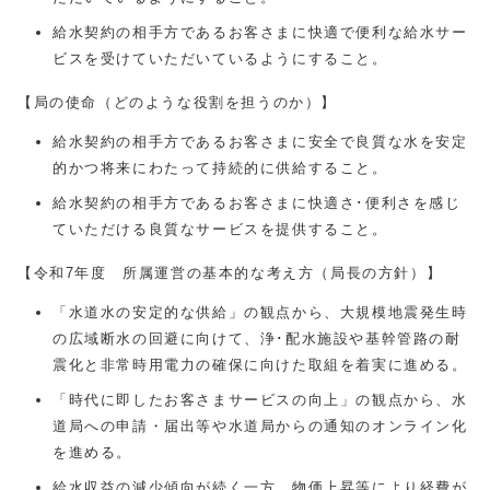
給水契約の相手方であるお客さまに快適で便利な給水サー
ビスを受けていただいているようにすること。
【局の使命（どのような役割を担うのか）】
給水契約の相手方であるお客さまに安全で良質な水を安定
的かつ将来にわたって持続的に供給すること。
給水契約の相手方であるお客さまに快適さ･便利さを感じ
ていただける良質なサービスを提供すること。
【令和7年度 所属運営の基本的な考え方（局長の方針）】
「水道水の安定的な供給」の観点から、大規模地震発生時
の広域断水の回避に向けて、浄･配水施設や基幹管路の耐
震化と非常時用電力の確保に向けた取組を着実に進める。
「時代に即したお客さまサービスの向上」の観点から、水
道局への申請・届出等や水道局からの通知のオンライン化
を進める。
給水収益の減少傾向が続く一方、物価上昇等により経費が