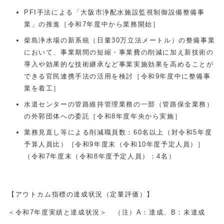
PFI手法による「大阪市浄配水施設監視制御設備整備事
業」の推進［令和7年度中から業務開始］
柴島浄水場の新系統（日量
30
万立法メートル）の整備事業
において、事業期間の短縮・事業費の削減に加え新技術の
導入や効果的な技術継承など事業実施効果を高めることが
できる官民連携手法の活用を検討［令和9年度中に整備事
業を着工］
水道センターの管路維持管理業務の一部（管路保全業務）
の外郭団体への委託［令和8年度年央から実施］
業務見直し等による削減職員数：
60
名以上（対令和5年度
予算人員比）［令和9年度末（令和
10
年度予定人員）］
（令和7年度末（令和8年度予定人員）：4名）
【アウトカム指標の達成状況（定量評価）】
＜令和7年度実績と達成状況＞ （注）A：達成、B：未達成