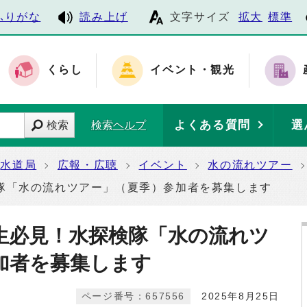
ふりがな
読み上げ
文字サイズ
拡大
標準
くらし
イベント・観光
よくある質問
選
検索
検索ヘルプ
水道局
広報・広聴
イベント
水の流れツアー
隊「水の流れツアー」（夏季）参加者を募集します
生必見！水探検隊「水の流れツ
加者を募集します
ページ番号：657556
2025年8月25日