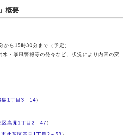
」概要
0分から15時30分まで（予定）
洪水・暴風警報等の発令など、状況により内容の変
島1丁目3－14
）
区高見1丁目2－47
）
阪市此花区高見1丁目2－53
）